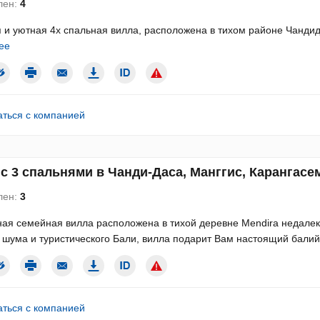
лен:
4
 и уютная 4х спальная вилла, расположена в тихом районе Чандид
ее
аться с компанией
с 3 спальнями в Чанди-Даса, Манггис, Карангасем
лен:
3
ая семейная вилла расположена в тихой деревне Mendira недалеко
 шума и туристического Бали, вилла подарит Вам настоящий балийс
аться с компанией