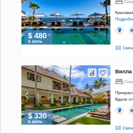
Спа
Красивая
Подробн
$ 480
в день
Связ
Вилла 
Спа
Прекрасн
Вдали от
$ 330
в день
Связ