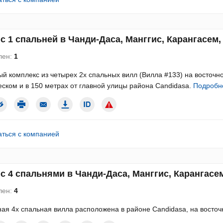
с 1 спальней в Чанди-Даса, Манггис, Карангасем, 
лен:
1
й комплекс из четырех 2х спальных вилл (Вилла #133) на восточно
ском и в 150 метрах от главной улицы района Candidasa.
Подробн
аться с компанией
с 4 спальнями в Чанди-Даса, Манггис, Карангасем
лен:
4
ая 4х спальная вилла расположена в районе Candidasa, на восто