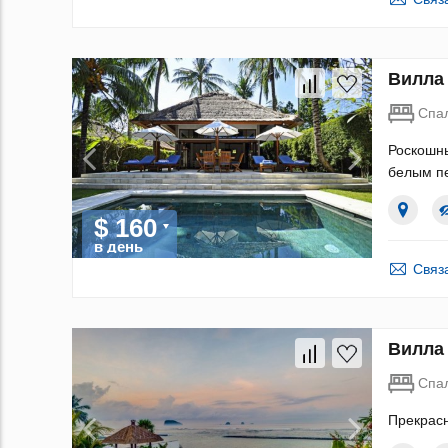
Вилла 
Спа
Роскошны
белым пе
$ 160
в день
Связ
Вилла 
Спа
Прекрасн