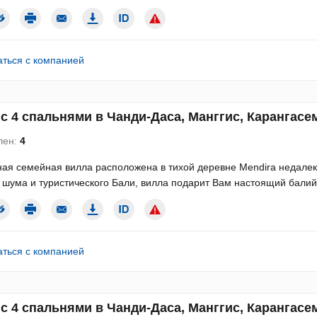
аться с компанией
с 4 спальнями в Чанди-Даса, Манггис, Карангасем
лен:
4
ая семейная вилла расположена в тихой деревне Mendira недалеко
 шума и туристического Бали, вилла подарит Вам настоящий балийс
аться с компанией
с 4 спальнями в Чанди-Даса, Манггис, Карангасем