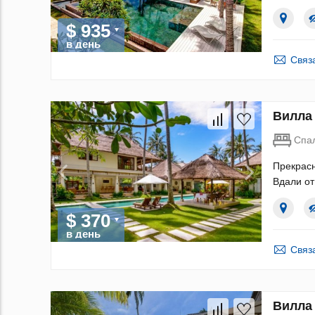
$ 935
в день
Связ
Вилла 
Спа
Прекрасн
Вдали от
$ 370
в день
Связ
Вилла 