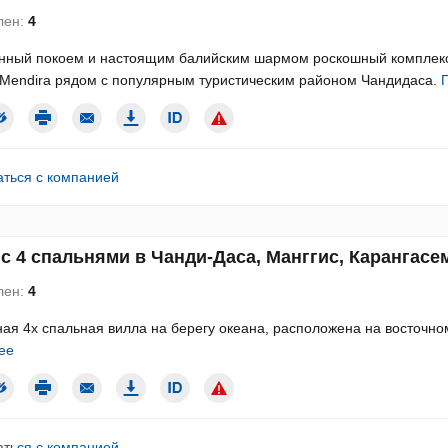
лен:
4
ный покоем и настоящим балийским шармом роскошный комплекс и
Mendira рядом с популярным туристическим районом Чандидаса.
аться с компанией
с 4 спальнями в Чанди-Даса, Манггис, Карангасем
лен:
4
ая 4х спальная вилла на берегу океана, расположена на восточно
ее
аться с компанией