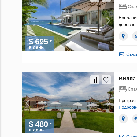
Спа
Наполнен
деревне 
$ 695
в день
Связ
Вилла 
Спа
Прекрасн
Подробн
$ 480
в день
Связ