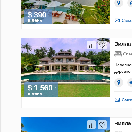
$ 390
в день
Связ
Вилла 
Спа
Наполнен
деревне 
$ 1 560
в день
Связ
Вилла 