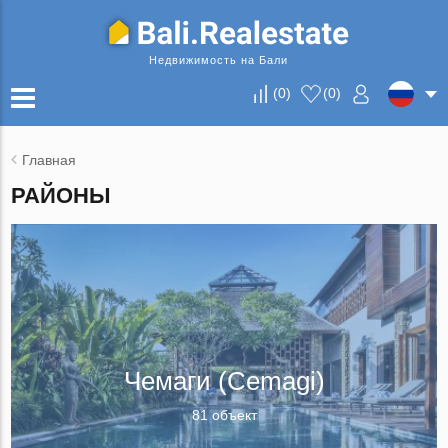
Недвижимость на Бали
(
0
)
(
0
)
Главная
РАЙОНЫ
Чемаги (Cemagi)
81 объект