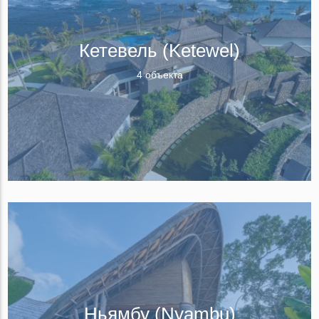
Кетевель (Ketewel)
4 объекта
Ньямбу (Nyambu)