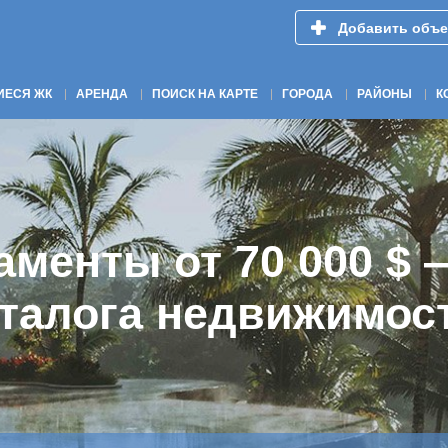
Добавить объе
ИЕСЯ ЖК
АРЕНДА
ПОИСК НА КАРТЕ
ГОРОДА
РАЙОНЫ
К
рост цен на недвиж
 1500 кв. м — выбе
аменты от 70 000 $ 
а при перепродаже 
15–20% — начните и
сть на Бали – Bali.
на Бали — инвестиру
аталога недвижимост
едвижимость на Бал
сейчас!