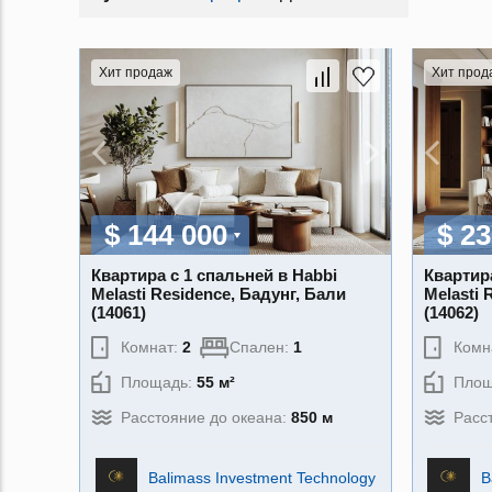
Хит продаж
Хит прод
$ 144 000
$ 23
Квартира с 1 спальней в Habbi
Квартир
Melasti Residence, Бадунг, Бали
Melasti 
(14061)
(14062)
Комнат:
2
Спален:
1
Комн
Площадь:
55 м²
Площ
Расстояние до океана:
850 м
Расс
Balimass Investment Technology
B