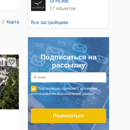
IJI HOME
17 объектов
Карта
Все застройщики
Подписаться на
рассылку
Подтверждаю согласие с условиями
использования персональных данных
Подписаться