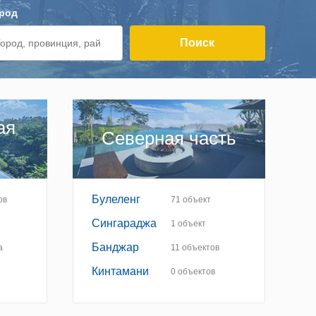
род
Поиск
ая
Северная часть
Булеленг
ов
71
объект
Сингараджа
1
объект
Банджар
а
11
объектов
Кинтамани
0
объектов