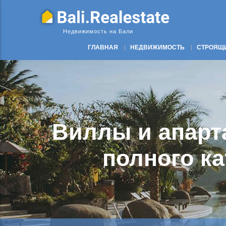
Недвижимость на Бали
ГЛАВНАЯ
НЕДВИЖИМОСТЬ
СТРОЯЩ
Ежегодный 
Виллы от 85 до
Виллы и апарт
20% доход
составляет 
Недвижимо
новостройках 
полного к
н