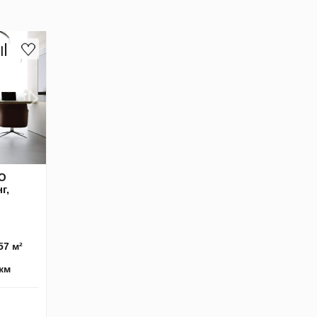
XO
г,
57 м²
 км