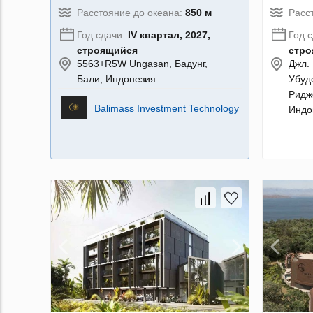
Расстояние до океана:
850 м
Расс
Год сдачи:
IV квартал, 2027,
Год 
строящийся
стро
5563+R5W Ungasan, Бадунг,
Джл.
Бали, Индонезия
Убуд
Ридж
Balimass Investment Technology
Индо