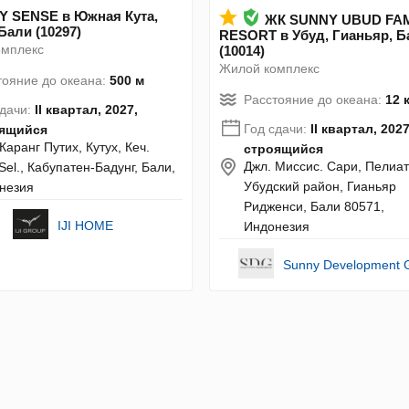
 SENSE в Южная Кута,
ЖК SUNNY UBUD FA
Бали (10297)
RESORT в Убуд, Гианьяр, Б
омплекс
(10014)
Жилой комплекс
тояние до океана:
500 м
Расстояние до океана:
12 
сдачи:
II квартал, 2027,
Год сдачи:
II квартал, 2027
ящийся
Каранг Путих, Кутух, Кеч.
строящийся
Джл. Миссис. Сари, Пелиат
Sel., Кабупатен-Бадунг, Бали,
Убудский район, Гианьяр
незия
Ридженси, Бали 80571,
IJI HOME
Индонезия
Sunny Development 