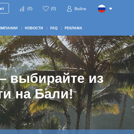
кт
(
0
)
(
0
)
Войти
ОМПАНИИ
НОВОСТИ
FAQ
РЕКЛАМА
имость Бали
рите подходящую
— выбирайте из
квартир в
нвестировать
Realestate
йте с выгодой!
и на Бали!
и!