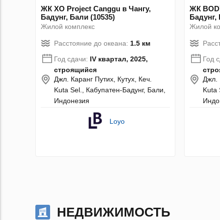
ЖК XO Project Canggu в Чангу,
ЖК BODY
Бадунг, Бали (10535)
Бадунг, 
Жилой комплекс
Жилой к
Расстояние до океана:
1.5 км
Расс
Год сдачи:
IV квартал, 2025,
Год 
строящийся
стро
Джл. Каранг Путих, Кутух, Кеч.
Джл. 
Kuta Sel., Кабупатен-Бадунг, Бали,
Kuta 
Индонезия
Индо
Loyo
НЕДВИЖИМОСТЬ