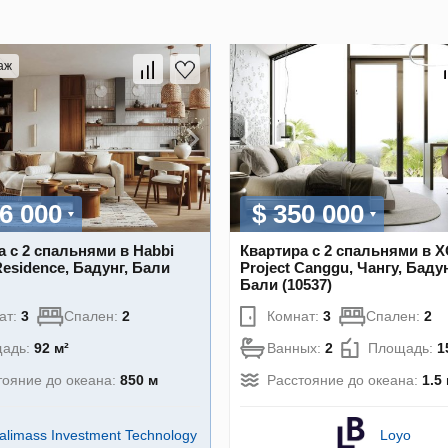
аж
6 000
$ 350 000
а с 2 спальнями в Habbi
Квартира с 2 спальнями в 
Residence, Бадунг, Бали
Project Canggu, Чангу, Бадун
Бали (10537)
ат:
3
Спален:
2
Комнат:
3
Спален:
2
адь:
92 м²
Ванных:
2
Площадь:
1
тояние до океана:
850 м
Расстояние до океана:
1.5
alimass Investment Technology
Loyo