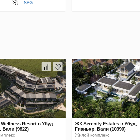
SPG
Wellness Resort в Убуд,
ЖК Serenity Estates в Убуд,
 Бали (9822)
Гианьяр, Бали (10390)
омплекс
Жилой комплекс