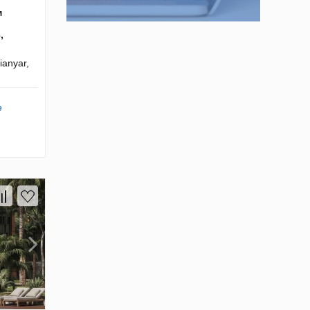
м
,
anyar,
e