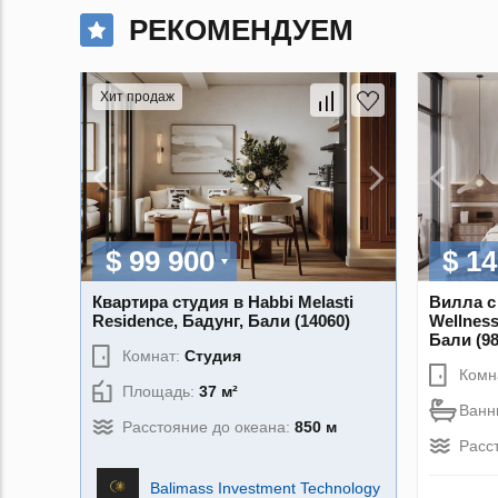
РЕКОМЕНДУЕМ
Хит продаж
$ 99 900
$ 14
Квартира студия в Habbi Melasti
Вилла с
Residence, Бадунг, Бали (14060)
Wellness
Бали (98
Комнат:
Студия
Комн
Площадь:
37 м²
Ванн
Расстояние до океана:
850 м
Расс
Balimass Investment Technology