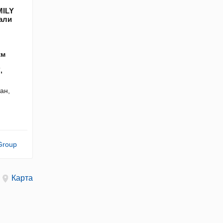
MILY
али
км
,
ан,
Group
Карта