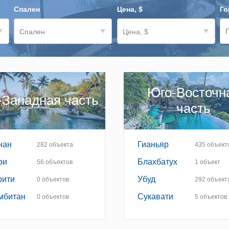
Спален
Цена, $
Го
Спален
Цена, $
Юго-Восточн
-Западная часть
часть
нан
Гианьяр
282
объекта
435
объект
ри
Блахбатух
56
объектов
1
объект
рити
Убуд
0
объектов
292
объект
мбитан
Сукавати
0
объектов
5
объектов