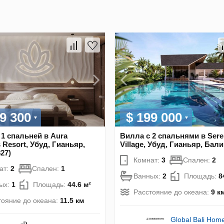
9 300
$ 199 000
 1 спальней в Aura
Вилла с 2 спальнями в Sere
 Resort, Убуд, Гианьяр,
Village, Убуд, Гианьяр, Бали
27)
Комнат:
3
Спален:
2
ат:
2
Спален:
1
Ванных:
2
Площадь:
8
ых:
1
Площадь:
44.6 м²
Расстояние до океана:
9 к
тояние до океана:
11.5 км
Global Bali Hom