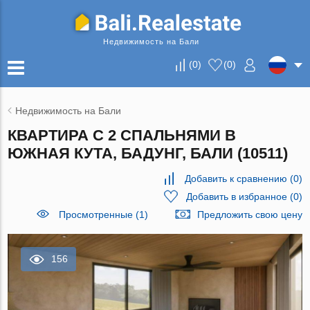
Недвижимость на Бали
(
0
)
(
0
)
Недвижимость на Бали
КВАРТИРА С 2 СПАЛЬНЯМИ В
ЮЖНАЯ КУТА, БАДУНГ, БАЛИ (10511)
Добавить к сравнению
(
0
)
Добавить в избранное
(
0
)
Просмотренные (1)
Предложить свою цену
156