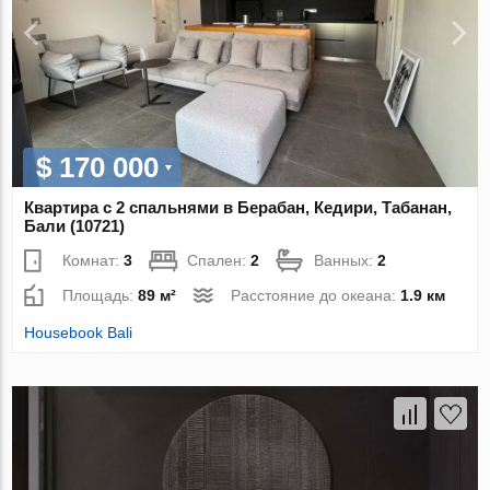
$ 170 000
Квартира с 2 спальнями в Берабан, Кедири, Табанан,
Бали (10721)
Комнат:
3
Спален:
2
Ванных:
2
Площадь:
89 м²
Расстояние до океана:
1.9 км
Housebook Bali