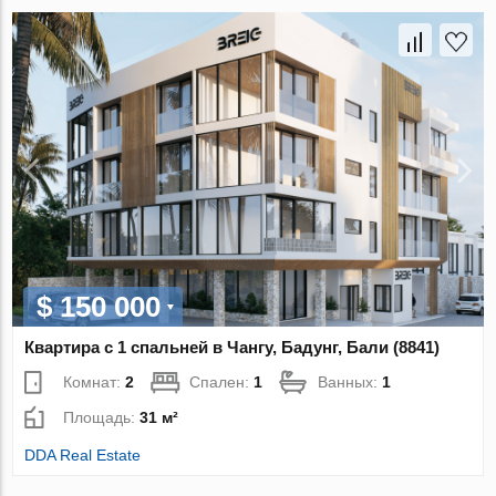
$ 150 000
Квартира с 1 спальней в Чангу, Бадунг, Бали (8841)
Комнат:
2
Спален:
1
Ванных:
1
Площадь:
31 м²
DDA Real Estate