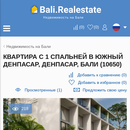
Недвижимость на Бали
(
0
)
(
0
)
Недвижимость на Бали
КВАРТИРА С 1 СПАЛЬНЕЙ В ЮЖНЫЙ
ДЕНПАСАР, ДЕНПАСАР, БАЛИ (10650)
Добавить к сравнению
(
0
)
Добавить в избранное
(
0
)
Просмотренные (1)
Предложить свою цену
218