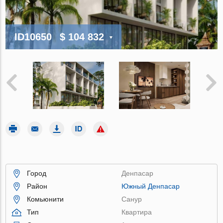
ID10650
$ 104 832
Город
Денпасар
Район
Южный Денпасар
Комьюнити
Санур
Тип
Квартира