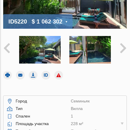
ID5220
$ 1 062 302
Город
Семиньяк
Тип
Вилла
Спален
1
Площадь участка
228 м²