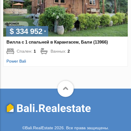
$ 334 952
Вилла с 1 спальней в Карангасем, Бали (13966)
Спален:
1
Ванных:
2
Power Bali
©Bali.RealEstate 2026. Все права защищены.