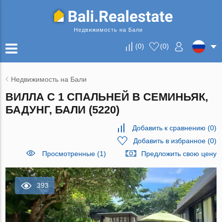
Недвижимость на Бали
(
0
)
(
0
)
Недвижимость на Бали
ВИЛЛА С 1 СПАЛЬНЕЙ В СЕМИНЬЯК,
БАДУНГ, БАЛИ (5220)
Добавить к сравнению
(
0
)
Добавить в избранное
(
0
)
Просмотренные (1)
Предложить свою цену
393