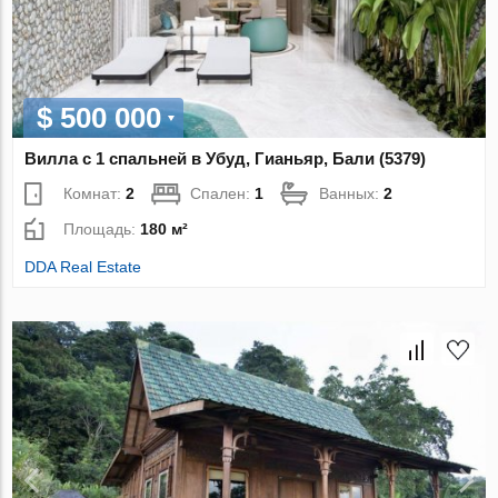
$ 500 000
Вилла с 1 спальней в Убуд, Гианьяр, Бали (5379)
Комнат:
2
Спален:
1
Ванных:
2
Площадь:
180 м²
DDA Real Estate