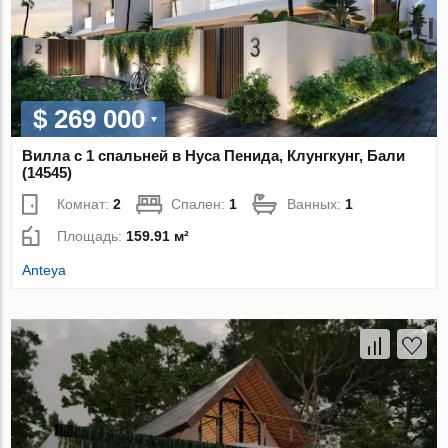
$ 269 000
Вилла с 1 спальней в Нуса Пенида, Клунгкунг, Бали
(14545)
Комнат:
2
Спален:
1
Ванных:
1
Площадь:
159.91 м²
Anteya