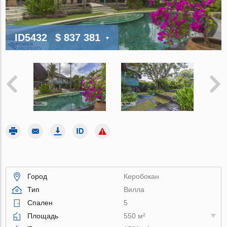
ID5432
$ 837 381
Город
Керобокан
Тип
Вилла
Спален
5
Площадь
550 м²