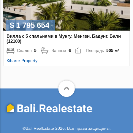
$ 1 795 654
Вилла с 5 спальнями в Мунгу, Менгви, Бадунг, Бали
(12100)
Спален:
5
Ванных:
6
Площадь:
505 м²
Kibarer Property
©Bali.RealEstate 2026. Все права защищены.