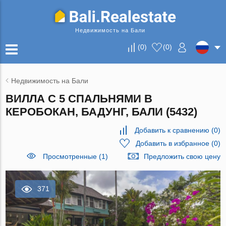
Недвижимость на Бали
(
0
)
(
0
)
Недвижимость на Бали
ВИЛЛА С 5 СПАЛЬНЯМИ В
КЕРОБОКАН, БАДУНГ, БАЛИ (5432)
Добавить к сравнению
(
0
)
Добавить в избранное
(
0
)
Просмотренные (1)
Предложить свою цену
371