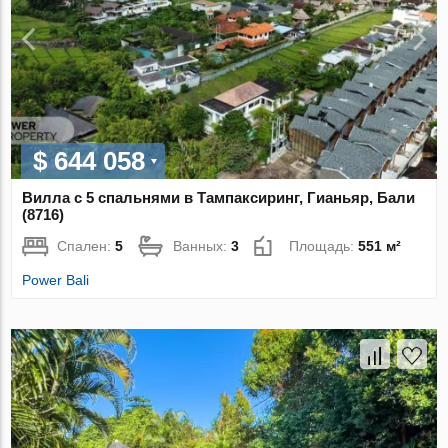
$ 644 058
Вилла с 5 спальнями в Тампаксиринг, Гианьяр, Бали
(8716)
Спален:
5
Ванных:
3
Площадь:
551 м²
Power Bali