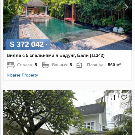
$ 372 042
Вилла с 5 спальнями в Бадунг, Бали (11342)
Спален:
5
Ванных:
5
Площадь:
560 м²
Kibarer Property