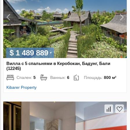
$ 1 489 889
Вилла с 5 спальнями в Керобокан, Бадунг, Бали
(12245)
Спален:
5
Ванных:
6
Площадь:
800 м²
Kibarer Property