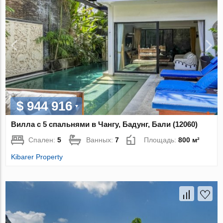
$ 944 916
Вилла с 5 спальнями в Чангу, Бадунг, Бали (12060)
Спален:
5
Ванных:
7
Площадь:
800 м²
Kibarer Property