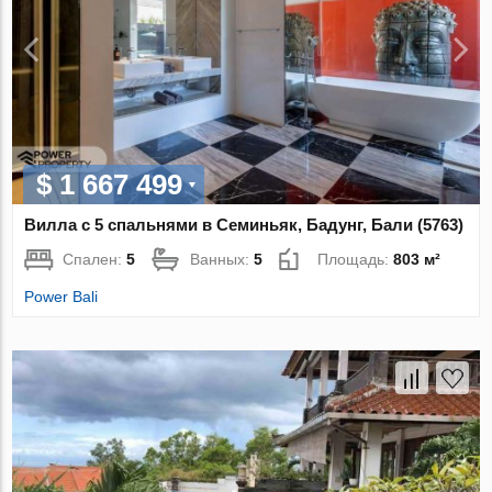
$ 1 667 499
Вилла с 5 спальнями в Семиньяк, Бадунг, Бали (5763)
Спален:
5
Ванных:
5
Площадь:
803 м²
Power Bali