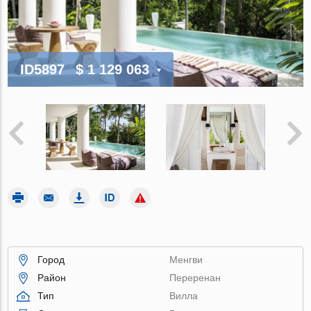
ID5897
$ 1 129 063
Город
Менгви
Район
Переренан
Тип
Вилла