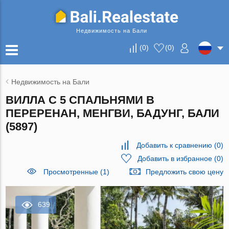
Недвижимость на Бали
(
0
)
(
0
)
Недвижимость на Бали
ВИЛЛА С 5 СПАЛЬНЯМИ В
ПЕРЕРЕНАН, МЕНГВИ, БАДУНГ, БАЛИ
(5897)
Добавить к сравнению
(
0
)
Добавить в избранное
(
0
)
Просмотренные (1)
Предложить свою цену
639