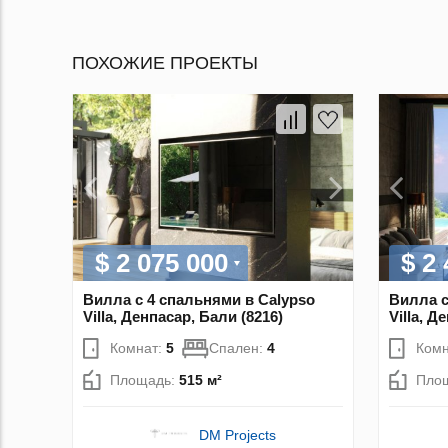
ПОХОЖИЕ ПРОЕКТЫ
$ 2 075 000
$ 2
Вилла с 4 спальнями в Calypso
Вилла с
Villa, Денпасар, Бали (8216)
Villa, Д
Комнат:
5
Спален:
4
Комн
Площадь:
515 м²
Пло
DM Projects