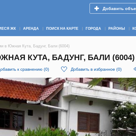
Добавить объе
ИЕСЯ ЖК
АРЕНДА
ПОИСК НА КАРТЕ
ГОРОДА
РАЙОНЫ
К
и в Южная Кута, Бадунг, Бали (6004)
НАЯ КУТА, БАДУНГ, БАЛИ (6004)
обавить к сравнению
(
0
)
Добавить в избранное
(
0
)