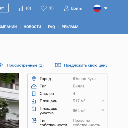
кт
(
0
)
(
0
)
Войти
ОМПАНИИ
НОВОСТИ
FAQ
РЕКЛАМА
Просмотренные (1)
Предложить свою цену
Город
Южная Кута
Тип
Вилла
Спален
4
Площадь
517 м²
Площадь
964 м²
участка
Тип
Право на
собственности
собственность