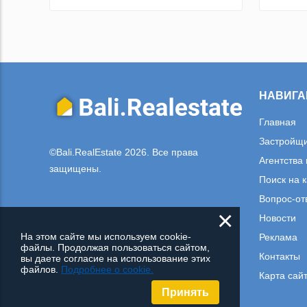
НАВИГА
Главная
Застройщ
©Bali.RealEstate 2026. Все права
Агентства
защищены.
Поиск на 
Вопрос-от
×
Новости
На этом сайте мы используем cookie-
Реклама
файлы. Продолжая пользоваться сайтом,
Контакты
вы даете согласие на использование этих
файлов.
Подробнее о cookie.
Карта сай
Принять