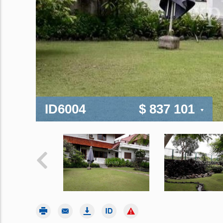
ID6004
$ 837 101