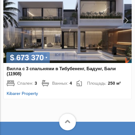
$ 673 370
Вилла с 3 спальнями в Тибубененг, Бадунг, Бали
(11908)
Спален:
3
Ванных:
4
Площадь:
250 м²
Kibarer Property