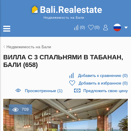
Недвижимость на Бали
(
0
)
(
0
)
Недвижимость на Бали
ВИЛЛА С 3 СПАЛЬНЯМИ В ТАБАНАН,
БАЛИ (658)
Добавить к сравнению
(
0
)
Добавить в избранное
(
0
)
Просмотренные (1)
Предложить свою цену
709