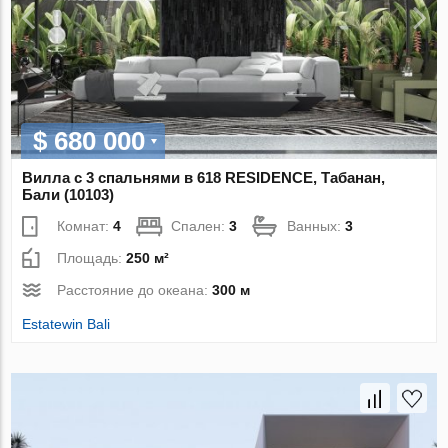
$ 680 000
Вилла с 3 спальнями в 618 RESIDENCE, Табанан,
Бали (10103)
Комнат:
4
Спален:
3
Ванных:
3
Площадь:
250 м²
Расстояние до океана:
300 м
Estatewin Bali