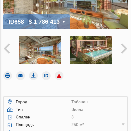
ID658
$ 1 786 413
Город
Табанан
Тип
Вилла
Спален
3
Площадь
250 м²