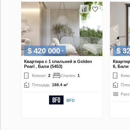
$ 420 000
$ 3
Квартира с 1 спальней в Golden
Квартир
Pearl , Бали (5453)
6, Бали 
Комнат:
2
Спален:
1
Комн
Площадь:
188.4 м²
Пло
Расс
BFD