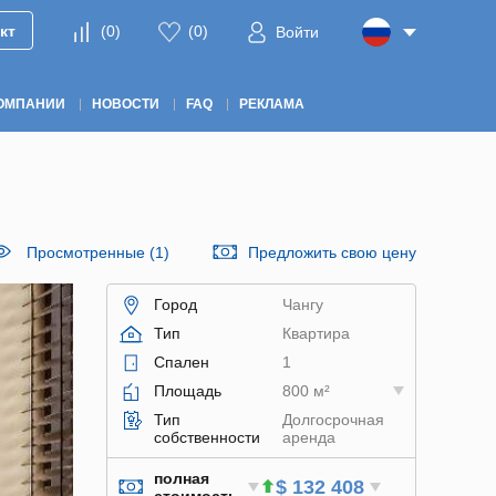
кт
(
0
)
(
0
)
Войти
ОМПАНИИ
НОВОСТИ
FAQ
РЕКЛАМА
Просмотренные (1)
Предложить свою цену
Город
Чангу
Тип
Квартира
Спален
1
Площадь
800 м²
Тип
Долгосрочная
собственности
аренда
полная
$ 132 408