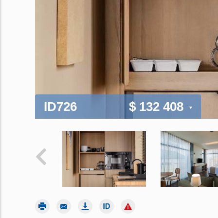
ID726
$ 132 408