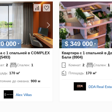
20 000
$ 349 000
а с 1 спальней в COMPLEX
Квартира с 1 спальней в Д
(5493)
Бали (8904)
ат:
2
Спален:
1
Комнат:
2
Спален:
1
щадь:
170 м²
Площадь:
170 м²
тояние до океана:
900 м
DDA Real Esta
Alex Villas