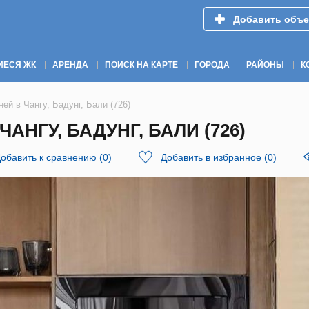
Добавить объе
ИЕСЯ ЖК
АРЕНДА
ПОИСК НА КАРТЕ
ГОРОДА
РАЙОНЫ
К
ей в Чангу, Бадунг, Бали (726)
АНГУ, БАДУНГ, БАЛИ (726)
обавить к сравнению
(
0
)
Добавить в избранное
(
0
)