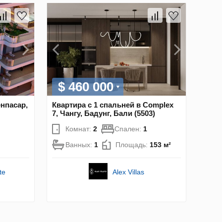
$ 460 000
енпасар,
Квартира с 1 спальней в Complex
7, Чангу, Бадунг, Бали (5503)
Комнат:
2
Спален:
1
Ванных:
1
Площадь:
153 м²
te
Alex Villas