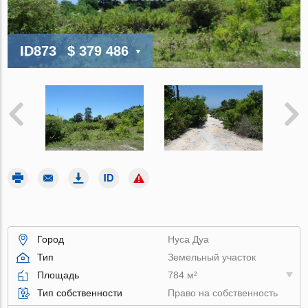
ID873
$ 379 486
Город
Нуса Дуа
Тип
Земельный участок
Площадь
784 м²
Тип собственности
Право на собственность