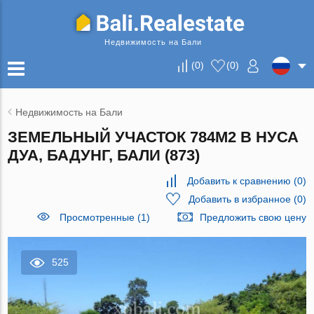
Недвижимость на Бали
(
0
)
(
0
)
Недвижимость на Бали
ЗЕМЕЛЬНЫЙ УЧАСТОК 784М2 В НУСА
ДУА, БАДУНГ, БАЛИ (873)
Добавить к сравнению
(
0
)
Добавить в избранное
(
0
)
Просмотренные (1)
Предложить свою цену
525