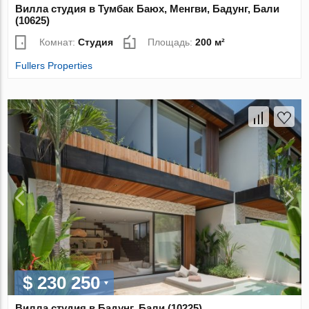
Вилла студия в Тумбак Баюх, Менгви, Бадунг, Бали
(10625)
Комнат:
Студия
Площадь:
200 м²
Fullers Properties
$ 230 250
Вилла студия в Бадунг, Бали (10225)