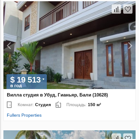
$ 19 513
в год
Вилла студия в Убуд, Гианьяр, Бали (10628)
Комнат:
Студия
Площадь:
150 м²
Fullers Properties