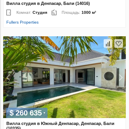
Вилла студия в Денпасар, Бали (14016)
Комнат:
Студия
Площадь:
1000 м²
Fullers Properties
$ 260 635
Вилла студия в Южный Денпасар, Денпасар, Бали
(10335)