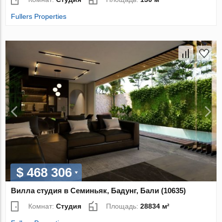
Fullers Properties
$ 468 306
Вилла студия в Семиньяк, Бадунг, Бали (10635)
Комнат:
Студия
Площадь:
28834 м²