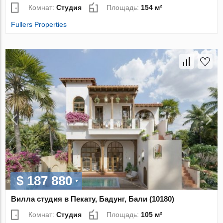
Комнат:
Студия
Площадь:
154 м²
Fullers Properties
$ 187 880
Вилла студия в Пекату, Бадунг, Бали (10180)
Комнат:
Студия
Площадь:
105 м²