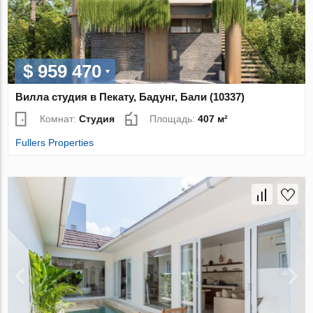
$ 959 470
Вилла студия в Пекату, Бадунг, Бали (10337)
Комнат:
Студия
Площадь:
407 м²
Fullers Properties