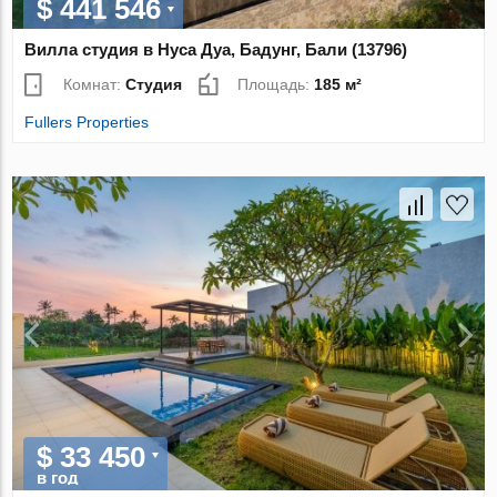
$ 441 546
Вилла студия в Нуса Дуа, Бадунг, Бали (13796)
Комнат:
Студия
Площадь:
185 м²
Fullers Properties
$ 33 450
в год