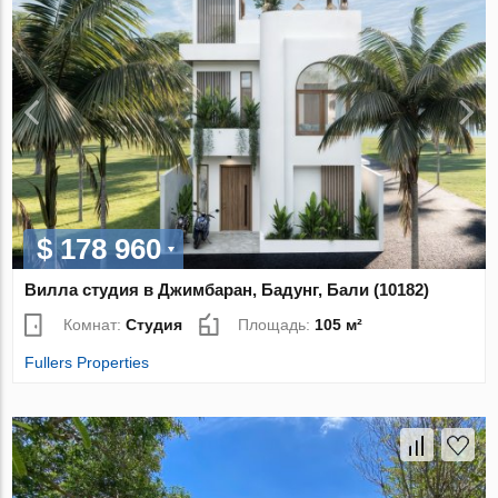
$ 178 960
Вилла студия в Джимбаран, Бадунг, Бали (10182)
Комнат:
Студия
Площадь:
105 м²
Fullers Properties