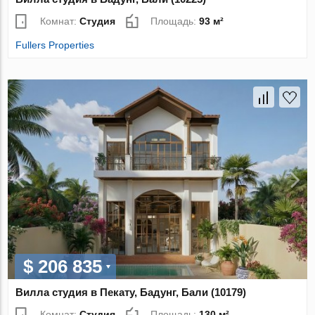
Комнат:
Студия
Площадь:
93 м²
Fullers Properties
$ 206 835
Вилла студия в Пекату, Бадунг, Бали (10179)
Комнат:
Студия
Площадь:
130 м²