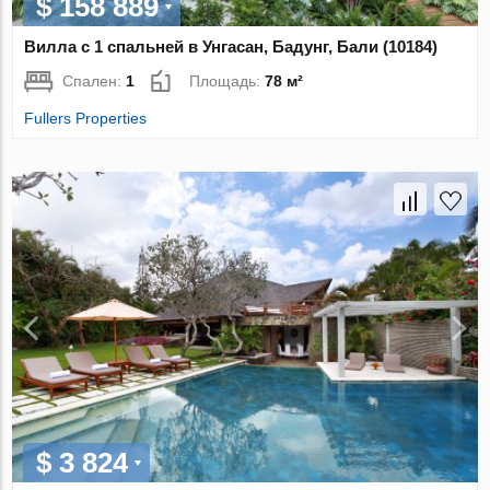
$ 158 889
Вилла с 1 спальней в Унгасан, Бадунг, Бали (10184)
Спален:
1
Площадь:
78 м²
Fullers Properties
$ 3 824