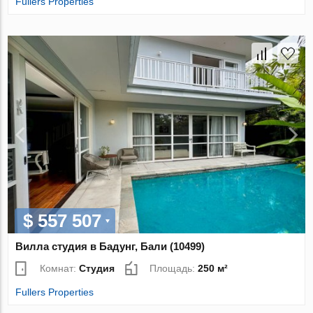
Fullers Properties
$ 557 507
Вилла студия в Бадунг, Бали (10499)
Комнат:
Студия
Площадь:
250 м²
Fullers Properties