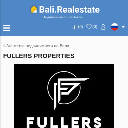
Недвижимость на Бали
(
0
)
(
0
)
Агентства недвижимости на Бали
FULLERS PROPERTIES