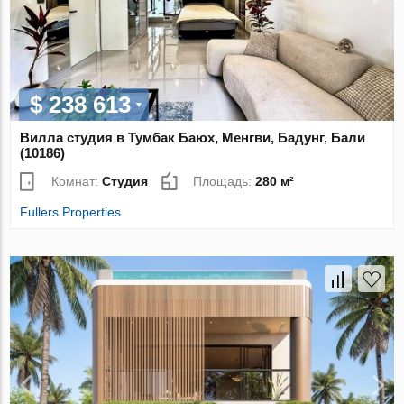
$ 238 613
Вилла студия в Тумбак Баюх, Менгви, Бадунг, Бали
(10186)
Комнат:
Студия
Площадь:
280 м²
Fullers Properties