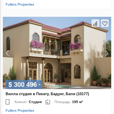
Fullers Properties
$ 300 496
Вилла студия в Пекату, Бадунг, Бали (10177)
Комнат:
Студия
Площадь:
195 м²
Fullers Properties