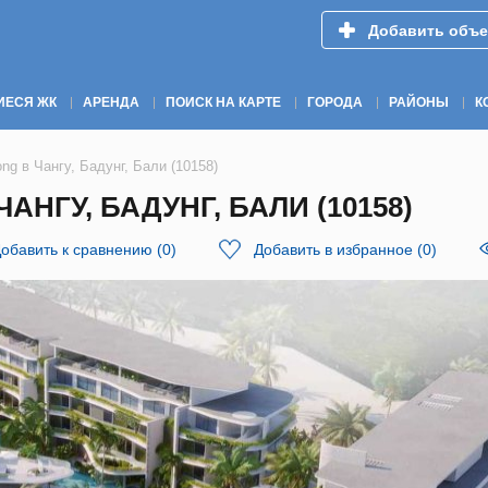
Добавить объе
ИЕСЯ ЖК
АРЕНДА
ПОИСК НА КАРТЕ
ГОРОДА
РАЙОНЫ
К
ng в Чангу, Бадунг, Бали (10158)
АНГУ, БАДУНГ, БАЛИ (10158)
обавить к сравнению
(
0
)
Добавить в избранное
(
0
)