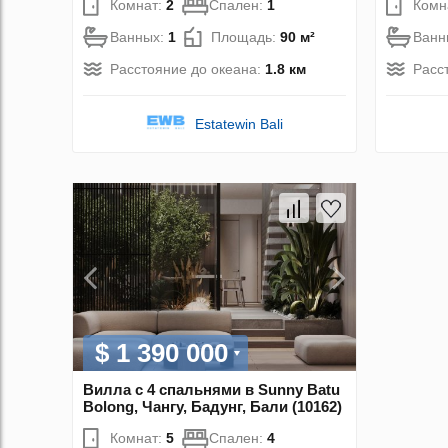
Комнат:
2
Спален:
1
Комн
Ванных:
1
Площадь:
90 м²
Ванн
Расстояние до океана:
1.8 км
Расс
Estatewin Bali
$ 1 390 000
Вилла с 4 спальнями в Sunny Batu
Bolong, Чангу, Бадунг, Бали (10162)
Комнат:
5
Спален:
4