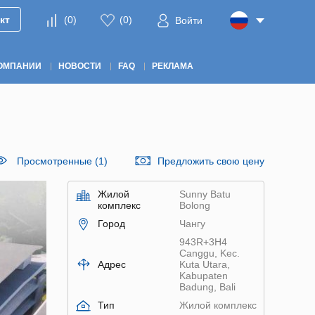
кт
(
0
)
(
0
)
Войти
ОМПАНИИ
НОВОСТИ
FAQ
РЕКЛАМА
Просмотренные (1)
Предложить свою цену
Жилой
Sunny Batu
комплекс
Bolong
Город
Чангу
943R+3H4
Canggu, Kec.
Адрес
Kuta Utara,
Kabupaten
Badung, Bali
Тип
Жилой комплекс