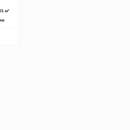
01 м²
 км