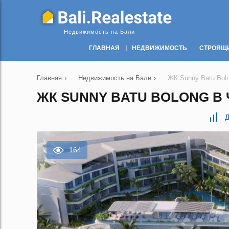
Недвижимость на Бали
ГЛАВНАЯ
НЕДВИЖИМОСТЬ
СТРОЯЩ
Главная
›
Недвижимость на Бали
›
ЖК Sunny Batu Bolo
ЖК SUNNY BATU BOLONG В Ч
Д
164