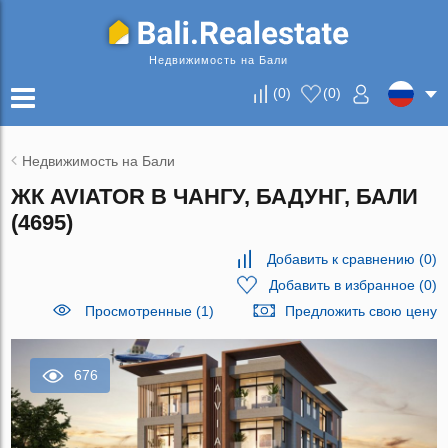
Недвижимость на Бали
(
0
)
(
0
)
Недвижимость на Бали
ЖК AVIATOR В ЧАНГУ, БАДУНГ, БАЛИ
(4695)
Добавить к сравнению
(
0
)
Добавить в избранное
(
0
)
Просмотренные (1)
Предложить свою цену
676