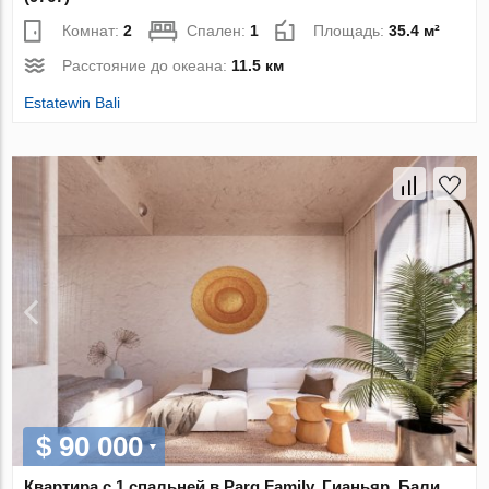
Комнат:
2
Спален:
1
Площадь:
35.4 м²
Расстояние до океана:
11.5 км
Estatewin Bali
$ 90 000
Квартира с 1 спальней в Parq Family, Гианьяр, Бали