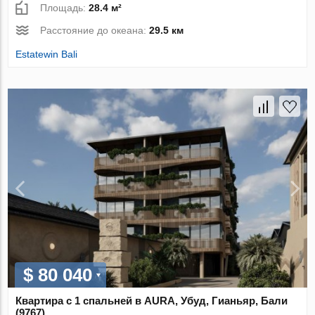
Площадь:
28.4 м²
Расстояние до океана:
29.5 км
Estatewin Bali
$ 80 040
Квартира с 1 спальней в AURA, Убуд, Гианьяр, Бали
(9767)