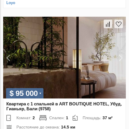
Loyo
$ 95 000
Квартира с 1 спальней в ART BOUTIQUE HOTEL, Убуд,
Гианьяр, Бали (9758)
Комнат:
2
Спален:
1
Площадь:
37 м²
Расстояние до океана:
14.5 км