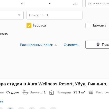
-
До аэропорта
Терраса
Парковка
кеана
Пока
Расширенный поиск
Очистить
ра студия в Aura Wellness Resort, Убуд, Гианьяр, 
нат:
Студия
Ванных:
1
Площадь:
23.1 м²
Расстоя
ее