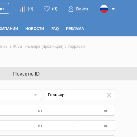
кт
(
0
)
(
0
)
Войти
ОМПАНИИ
НОВОСТИ
FAQ
РЕКЛАМА
тиры в ЖК в Гианьяре (провинция) с террасой
Поиск по ID
-
-