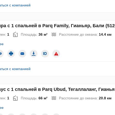
аться с компанией
ра с 1 спальней в Parq Family, Гианьяр, Бали (512
лен:
1
Площадь:
36 м²
Расстояние до океана:
14.4 км
ее
аться с компанией
ус с 1 спальней в Parq Ubud, Тегаллаланг, Гианья
лен:
1
Площадь:
66 м²
Расстояние до океана:
20.8 км
ее