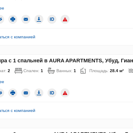
ее
аться с компанией
ра с 1 спальней в AURA APARTMENTS, Убуд, Гиань
нат:
2
Спален:
1
Ванных:
1
Площадь:
28.4 м²
ее
аться с компанией