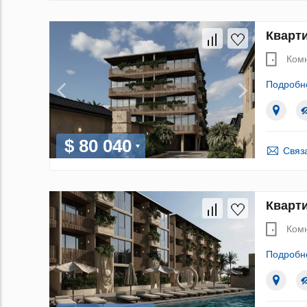
Кварти
Ком
Подробн
$ 80 040
Связ
Кварти
Ком
Подробн