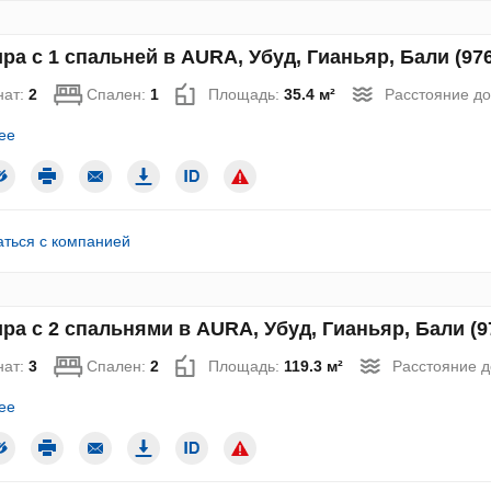
ра с 1 спальней в AURA, Убуд, Гианьяр, Бали (976
нат:
2
Спален:
1
Площадь:
35.4 м²
Расстояние до
ее
аться с компанией
ра с 2 спальнями в AURA, Убуд, Гианьяр, Бали (9
нат:
3
Спален:
2
Площадь:
119.3 м²
Расстояние д
ее