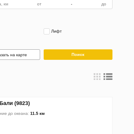
, км
-
Лифт
Поиск
зать на карте
Бали (9823)
ние до океана:
11.5 км