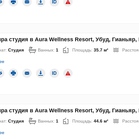
ра студия в Aura Wellness Resort, Убуд, Гианьяр, 
нат:
Студия
Ванных:
1
Площадь:
35.7 м²
Расстоя
ее
ра студия в Aura Wellness Resort, Убуд, Гианьяр, 
нат:
Студия
Ванных:
1
Площадь:
44.6 м²
Расстоя
ее