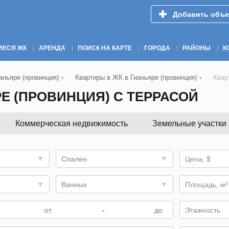
Добавить объе
ИЕСЯ ЖК
АРЕНДА
ПОИСК НА КАРТЕ
ГОРОДА
РАЙОНЫ
К
аньяре (провинция)
›
Квартиры в ЖК в Гианьяре (провинция)
›
Квар
Е (ПРОВИНЦИЯ) С ТЕРРАСОЙ
Коммерческая недвижимость
Земельные участки
Спален
Цена, $
Ванных
Площадь, м²
-
Этажность