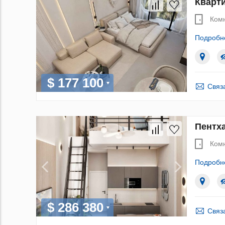
Кварти
Ком
Подробн
$ 177 100
Связ
Пентха
Ком
Подробн
$ 286 380
Связ