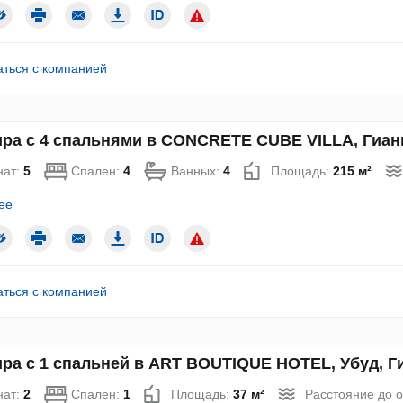
аться с компанией
ра с 4 спальнями в CONCRETE CUBE VILLA, Гиань
нат:
5
Спален:
4
Ванных:
4
Площадь:
215 м²
ее
аться с компанией
ра с 1 спальней в ART BOUTIQUE HOTEL, Убуд, Ги
нат:
2
Спален:
1
Площадь:
37 м²
Расстояние до 