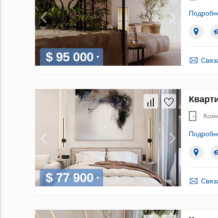
Подробн
$ 95 000
Связ
Кварти
Ком
Подробн
$ 77 900
Связ