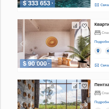
$ 333 653
Связ
Кварти
Спа
Подробн
$ 90 000
Связ
Пентха
Спа
Подробн