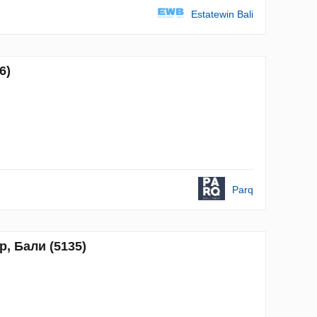
Estatewin Bali
6)
Parq
р, Бали (5135)