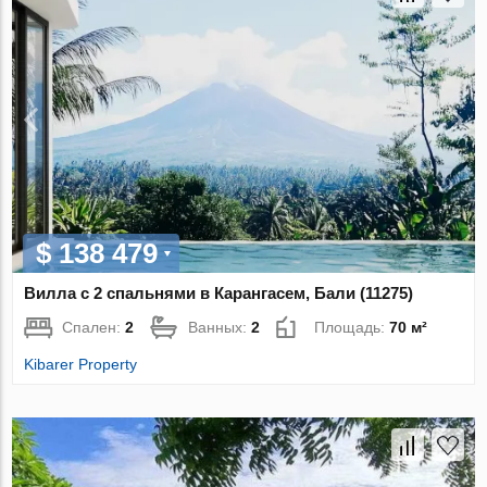
$ 138 479
Вилла с 2 спальнями в Карангасем, Бали (11275)
Спален:
2
Ванных:
2
Площадь:
70 м²
Kibarer Property