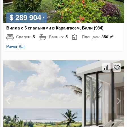
$ 289 904
Вилла с 5 спальнями в Карангасем, Бали (934)
Спален:
5
Ванных:
5
Площадь:
350 м²
Power Bali