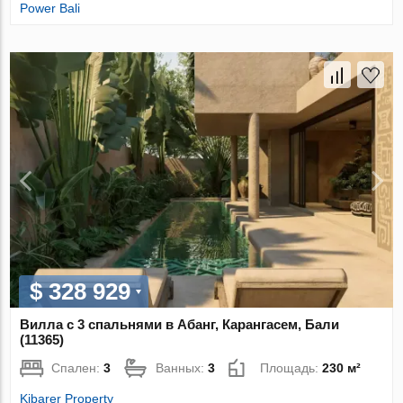
Power Bali
$ 328 929
Вилла с 3 спальнями в Абанг, Карангасем, Бали
(11365)
Спален:
3
Ванных:
3
Площадь:
230 м²
Kibarer Property