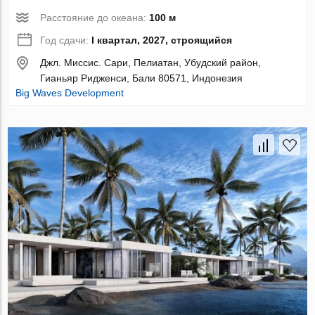
Расстояние до океана:
100 м
Год сдачи:
I квартал, 2027, строящийся
Джл. Миссис. Сари, Пелиатан, Убудский район,
Гианьяр Ридженси, Бали 80571, Индонезия
Big Waves Development