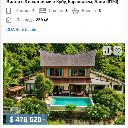
Вилла с 3 спальнями в Кубу, Карангасем, Бали (8194)
Комнат:
4
Спален:
3
Ванных:
3
Площадь:
259 м²
DDA Real Estate
$ 478 620