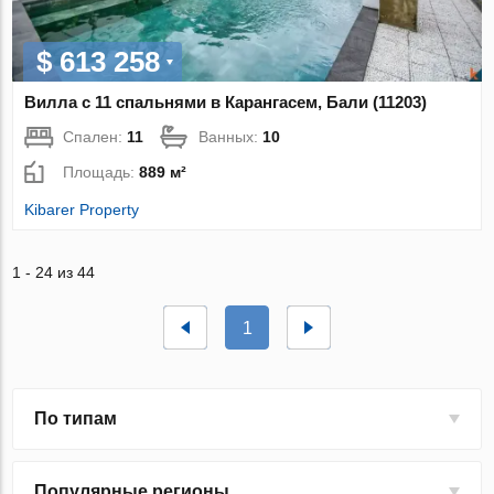
$ 613 258
Вилла с 11 спальнями в Карангасем, Бали (11203)
Спален:
11
Ванных:
10
Площадь:
889 м²
Kibarer Property
1 - 24 из 44
1
По типам
Популярные регионы