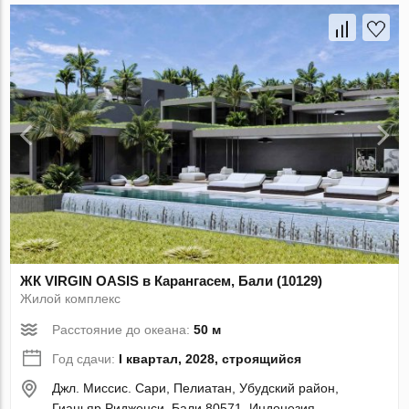
ЖК VIRGIN OASIS в Карангасем, Бали (10129)
Жилой комплекс
Расстояние до океана:
50 м
Год сдачи:
I квартал, 2028, строящийся
Джл. Миссис. Сари, Пелиатан, Убудский район,
Гианьяр Ридженси, Бали 80571, Индонезия