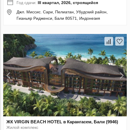
Год сдачи:
III квартал, 2026, строящийся
Джл. Миссис. Сари, Пелиатан, Убудский район,
Гианьяр Ридженси, Бали 80571, Индонезия
ЖК VIRGIN BEACH HOTEL в Карангасем, Бали (9946)
Жилой комплекс