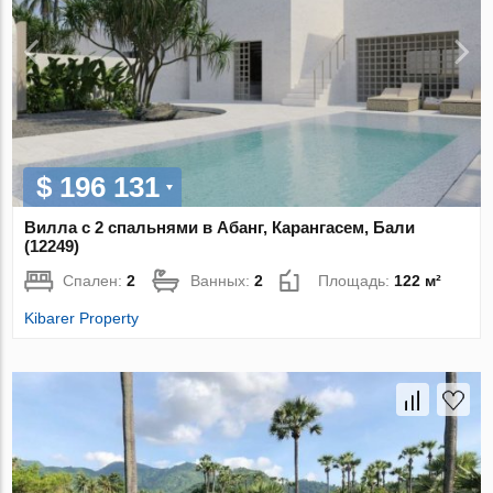
$ 196 131
Вилла с 2 спальнями в Абанг, Карангасем, Бали
(12249)
Спален:
2
Ванных:
2
Площадь:
122 м²
Kibarer Property