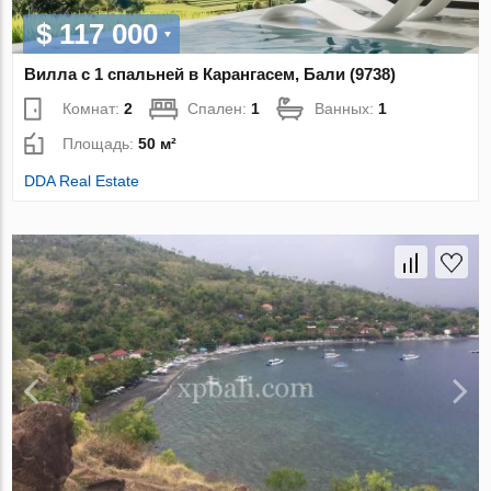
$ 117 000
Вилла с 1 спальней в Карангасем, Бали (9738)
Комнат:
2
Спален:
1
Ванных:
1
Площадь:
50 м²
DDA Real Estate