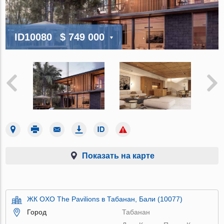
ID10080
$ 749 000
Показать на карте
ЖК OXO The Pavilions в Табанан, Бали (10077)
Город
Табанан