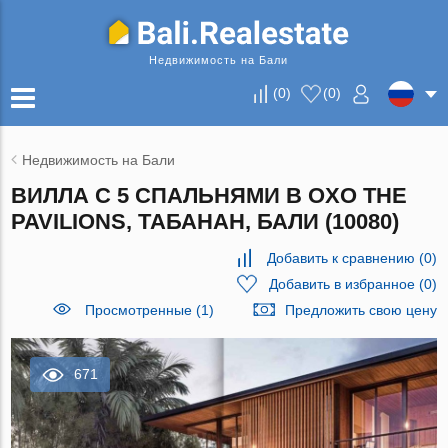
Недвижимость на Бали
(
0
)
(
0
)
Недвижимость на Бали
ВИЛЛА С 5 СПАЛЬНЯМИ В OXO THE
PAVILIONS, ТАБАНАН, БАЛИ (10080)
Добавить к сравнению
(
0
)
Добавить в избранное
(
0
)
Просмотренные (1)
Предложить свою цену
671