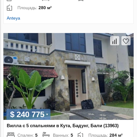
Площадь:
280 м²
Anteya
$ 240 775
Вилла с 5 спальнями в Кута, Бадунг, Бали (13963)
Спален:
5
Ванных:
5
Площадь:
284 м²