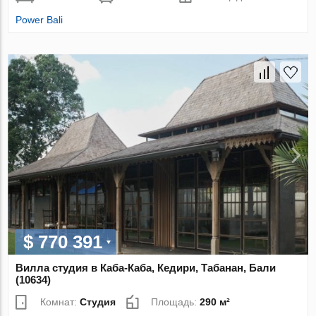
Power Bali
$ 770 391
Вилла студия в Каба-Каба, Кедири, Табанан, Бали
(10634)
Комнат:
Студия
Площадь:
290 м²