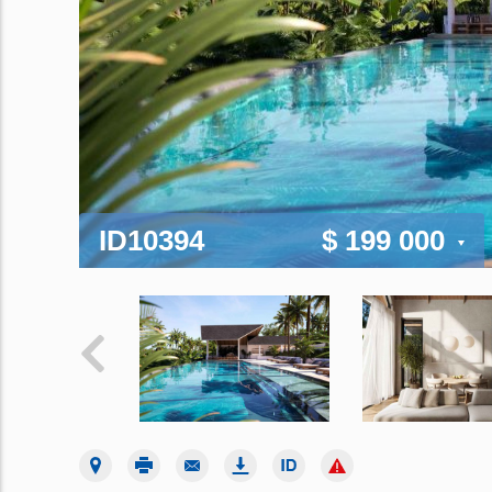
ID10394
$ 199 000