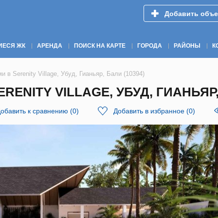
Добавить объе
ИЕСЯ ЖК
АРЕНДА
ПОИСК НА КАРТЕ
ГОРОДА
РАЙОНЫ
К
 в Serenity Village, Убуд, Гианьяр, Бали (10394)
ENITY VILLAGE, УБУД, ГИАНЬЯР, 
обавить к сравнению
(
0
)
Добавить в избранное
(
0
)