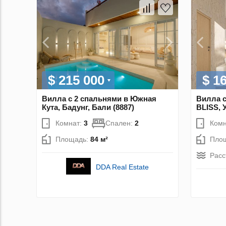
$ 215 000
$ 1
Вилла с 2 спальнями в Южная
Вилла с
Кута, Бадунг, Бали (8887)
BLISS, 
Комнат:
3
Спален:
2
Комн
Площадь:
84 м²
Пло
Расс
DDA Real Estate