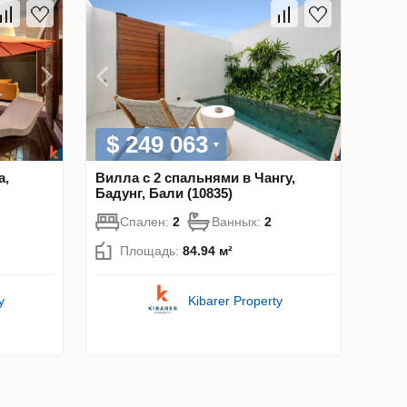
$ 249 063
а,
Вилла с 2 спальнями в Чангу,
Бадунг, Бали (10835)
Спален:
2
Ванных:
2
Площадь:
84.94 м²
y
Kibarer Property