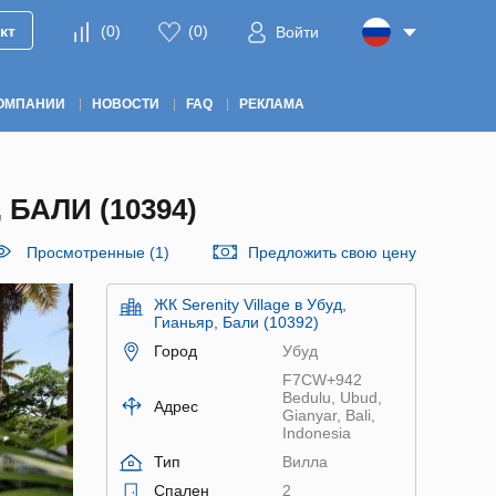
кт
(
0
)
(
0
)
Войти
ОМПАНИИ
НОВОСТИ
FAQ
РЕКЛАМА
БАЛИ (10394)
Просмотренные (1)
Предложить свою цену
ЖК Serenity Village в Убуд,
Гианьяр, Бали (10392)
Город
Убуд
F7CW+942
Bedulu, Ubud,
Адрес
Gianyar, Bali,
Indonesia
Тип
Вилла
Спален
2