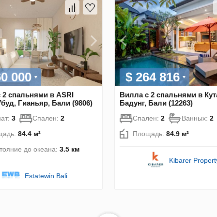
60 000
$ 264 816
 2 спальнями в ASRI
Вилла с 2 спальнями в Кут
Убуд, Гианьяр, Бали (9806)
Бадунг, Бали (12263)
ат:
3
Спален:
2
Спален:
2
Ванных:
2
щадь:
84.4 м²
Площадь:
84.9 м²
тояние до океана:
3.5 км
Kibarer Propert
Estatewin Bali