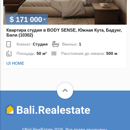
$ 171 000
Квартира студия в BODY SENSE, Южная Кута, Бадунг,
Бали (10302)
Комнат:
Студия
Ванных:
1
Площадь:
50 м²
Расстояние до океана:
500 м
IJI HOME
©Bali.RealEstate 2026. Все права защищены.