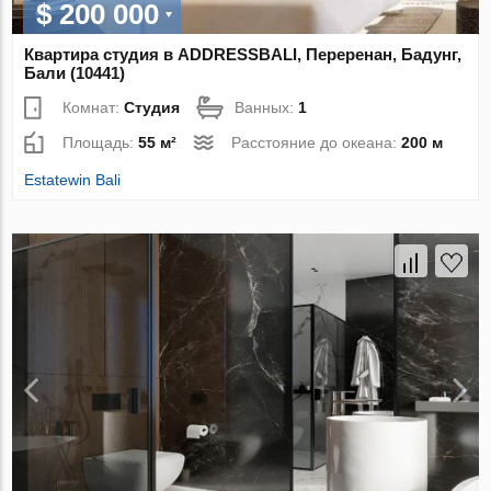
$ 200 000
Квартира студия в ADDRESSBALI, Переренан, Бадунг,
Бали (10441)
Комнат:
Студия
Ванных:
1
Площадь:
55 м²
Расстояние до океана:
200 м
Estatewin Bali