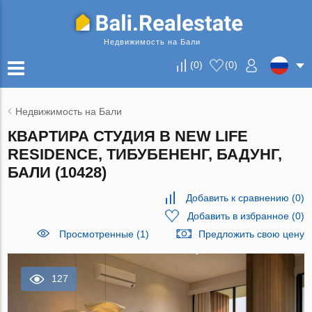
Недвижимость на Бали
(
0
)
(
0
)
Недвижимость на Бали
КВАРТИРА СТУДИЯ В NEW LIFE
RESIDENCE, ТИБУБЕНЕНГ, БАДУНГ,
БАЛИ (10428)
Добавить к сравнению
(
0
)
Добавить в избранное
(
0
)
Просмотренные (1)
Предложить свою цену
127