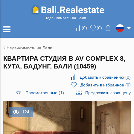
Недвижимость на Бали
(
0
)
(
0
)
Недвижимость на Бали
КВАРТИРА СТУДИЯ В AV COMPLEX 8,
КУТА, БАДУНГ, БАЛИ (10459)
Добавить к сравнению
(
0
)
Добавить в избранное
(
0
)
Просмотренные (1)
Предложить свою цену
124