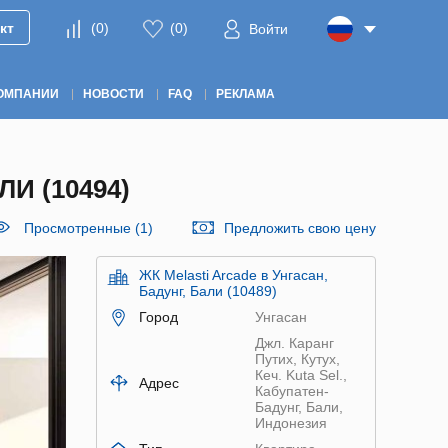
кт
(
0
)
(
0
)
Войти
ОМПАНИИ
НОВОСТИ
FAQ
РЕКЛАМА
И (10494)
Просмотренные (1)
Предложить свою цену
ЖК Melasti Arcade в Унгасан,
Бадунг, Бали (10489)
Город
Унгасан
Джл. Каранг
Путих, Кутух,
Кеч. Kuta Sel.,
Адрес
Кабупатен-
Бадунг, Бали,
Индонезия