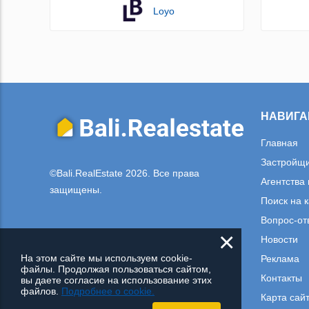
Loyo
НАВИГА
Главная
Застройщ
©Bali.RealEstate 2026. Все права
Агентства
защищены.
Поиск на 
Вопрос-от
×
Новости
На этом сайте мы используем cookie-
Реклама
файлы. Продолжая пользоваться сайтом,
Контакты
вы даете согласие на использование этих
файлов.
Подробнее о cookie.
Карта сай