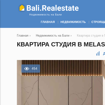
Недвижимость на Бали
ГЛАВНАЯ
НЕДВИЖИМОСТЬ
СТРОЯЩ
Главная
›
Недвижимость на Бали
›
Квартира студия в M
КВАРТИРА СТУДИЯ В MELAST
Д
454