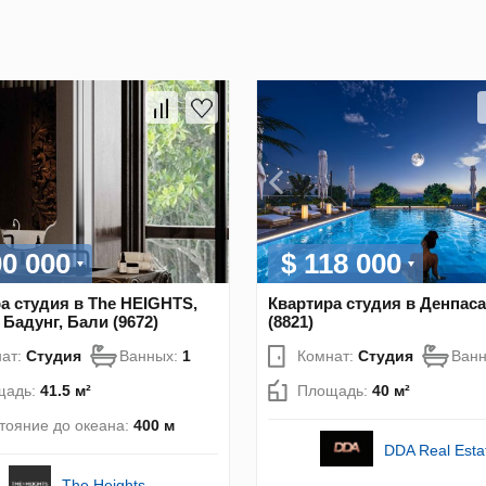
00 000
$ 118 000
а студия в The HEIGHTS,
Квартира студия в Денпаса
 Бадунг, Бали (9672)
(8821)
ат:
Студия
Ванных:
1
Комнат:
Студия
Ван
щадь:
41.5 м²
Площадь:
40 м²
тояние до океана:
400 м
DDA Real Esta
The Heights