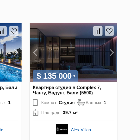
$ 135 000
р, Бали
Квартира студия в Complex 7,
Чангу, Бадунг, Бали (5500)
ных:
1
Комнат:
Студия
Ванных:
1
Площадь:
39.7 м²
te
Alex Villas