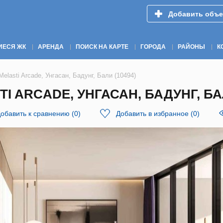
Добавить объе
ИЕСЯ ЖК
АРЕНДА
ПОИСК НА КАРТЕ
ГОРОДА
РАЙОНЫ
К
elasti Arcade, Унгасан, Бадунг, Бали (10494)
I ARCADE, УНГАСАН, БАДУНГ, БАЛ
обавить к сравнению
(
0
)
Добавить в избранное
(
0
)