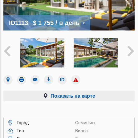
ID1113
$ 1 755
/ в день
Показать на карте
Город
Семиньяк
Тип
Вилла