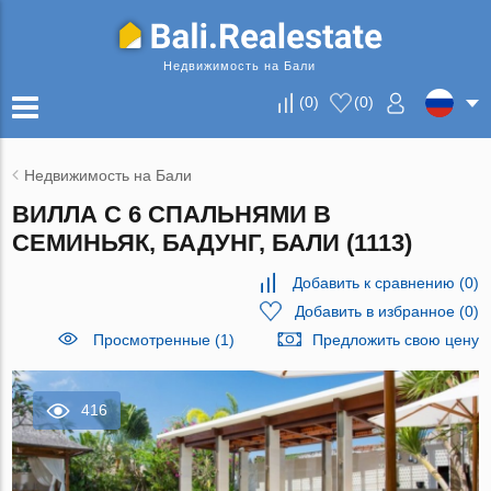
Недвижимость на Бали
(
0
)
(
0
)
Недвижимость на Бали
ВИЛЛА С 6 СПАЛЬНЯМИ В
СЕМИНЬЯК, БАДУНГ, БАЛИ (1113)
Добавить к сравнению
(
0
)
Добавить в избранное
(
0
)
Просмотренные (1)
Предложить свою цену
416