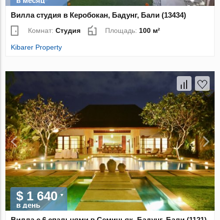
в месяц
Вилла студия в Керобокан, Бадунг, Бали (13434)
Комнат:
Студия
Площадь:
100 м²
Kibarer Property
$ 1 640
в день
Вилла с 6 спальнями в Семиньяк, Бадунг, Бали (1121)