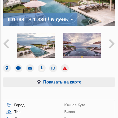
ID1168
$ 1 330
/ в день
Показать на карте
Город
Южная Кута
Тип
Вилла