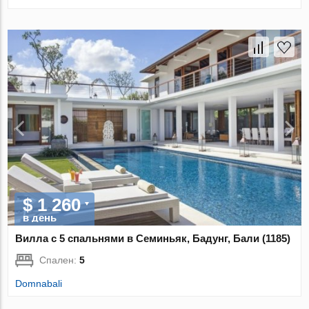
$ 1 260
в день
Вилла с 5 спальнями в Семиньяк, Бадунг, Бали (1185)
Спален:
5
Domnabali