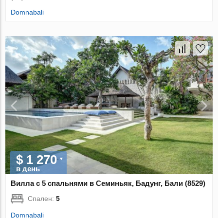
Domnabali
$ 1 270
в день
Вилла с 5 спальнями в Семиньяк, Бадунг, Бали (8529)
Спален:
5
Domnabali