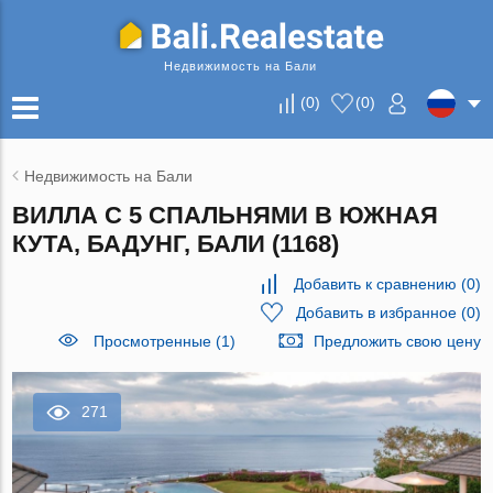
Недвижимость на Бали
(
0
)
(
0
)
Недвижимость на Бали
ВИЛЛА С 5 СПАЛЬНЯМИ В ЮЖНАЯ
КУТА, БАДУНГ, БАЛИ (1168)
Добавить к сравнению
(
0
)
Добавить в избранное
(
0
)
Просмотренные (1)
Предложить свою цену
271