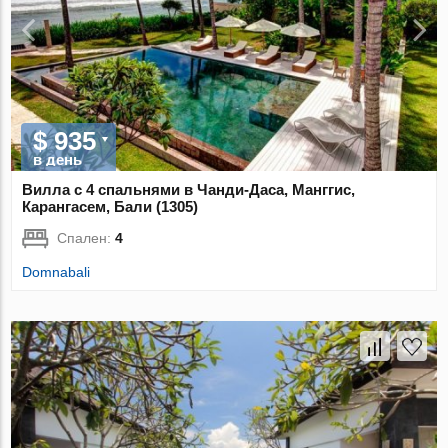
$ 935
в день
Вилла с 4 спальнями в Чанди-Даса, Манггис,
Карангасем, Бали (1305)
Спален:
4
Domnabali