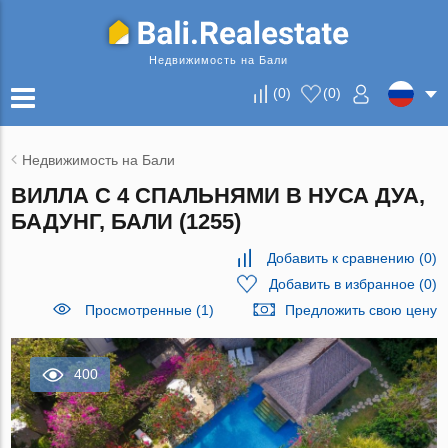
Недвижимость на Бали
(
0
)
(
0
)
Недвижимость на Бали
ВИЛЛА С 4 СПАЛЬНЯМИ В НУСА ДУА,
БАДУНГ, БАЛИ (1255)
Добавить к сравнению
(
0
)
Добавить в избранное
(
0
)
Просмотренные (1)
Предложить свою цену
400