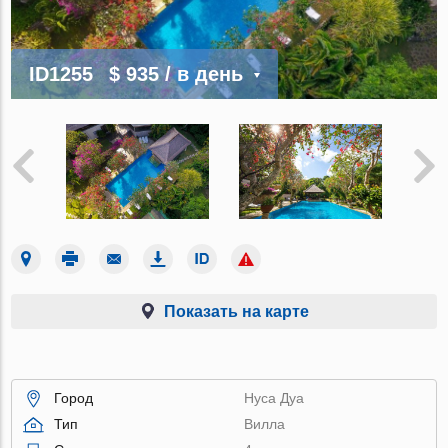
ID1255
$ 935
/ в день
Показать на карте
Город
Нуса Дуа
Тип
Вилла