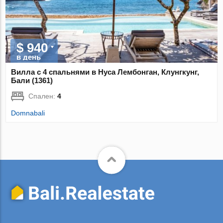
$ 940
в день
Вилла с 4 спальнями в Нуса Лембонган, Клунгкунг,
Бали (1361)
Спален:
4
Domnabali