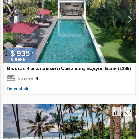
$ 935
в день
Вилла с 4 спальнями в Семиньяк, Бадунг, Бали (1285)
Спален:
4
Domnabali