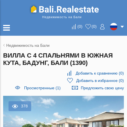
Недвижимость на Бали
(
0
)
(
0
)
Недвижимость на Бали
ВИЛЛА С 4 СПАЛЬНЯМИ В ЮЖНАЯ
КУТА, БАДУНГ, БАЛИ (1390)
Добавить к сравнению
(
0
)
Добавить в избранное
(
0
)
Просмотренные (1)
Предложить свою цену
378