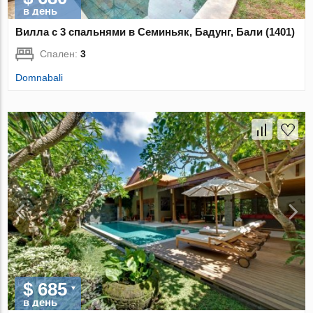
в день
Вилла с 3 спальнями в Семиньяк, Бадунг, Бали (1401)
Спален:
3
Domnabali
$ 685
в день