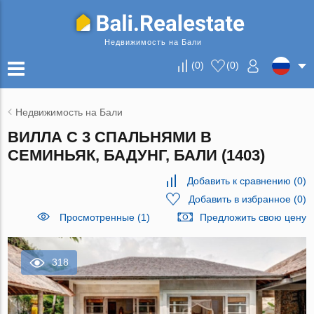
Недвижимость на Бали
(
0
)
(
0
)
Недвижимость на Бали
ВИЛЛА С 3 СПАЛЬНЯМИ В
СЕМИНЬЯК, БАДУНГ, БАЛИ (1403)
Добавить к сравнению
(
0
)
Добавить в избранное
(
0
)
Просмотренные (1)
Предложить свою цену
318