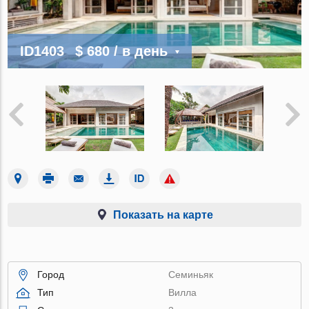
ID1403
$ 680
/ в день
Показать на карте
Город
Семиньяк
Тип
Вилла