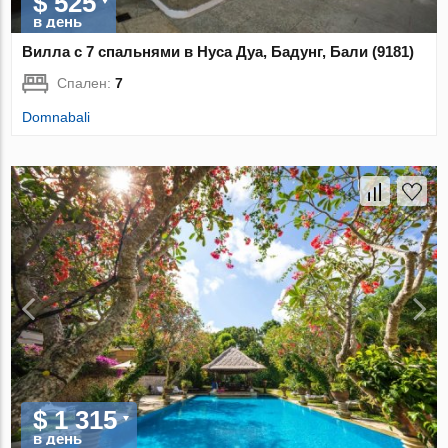
$ 525
в день
Вилла с 7 спальнями в Нуса Дуа, Бадунг, Бали (9181)
Спален:
7
Domnabali
$ 1 315
в день