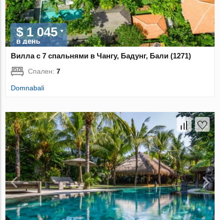
$ 1 045
в день
Вилла с 7 спальнями в Чангу, Бадунг, Бали (1271)
Спален:
7
Domnabali