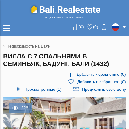
Недвижимость на Бали
(
0
)
(
0
)
Недвижимость на Бали
ВИЛЛА С 7 СПАЛЬНЯМИ В
СЕМИНЬЯК, БАДУНГ, БАЛИ (1432)
Добавить к сравнению
(
0
)
Добавить в избранное
(
0
)
Просмотренные (1)
Предложить свою цену
226