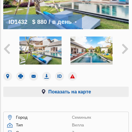
ID1432
$ 880
/ в день
Показать на карте
Город
Семиньяк
Тип
Вилла