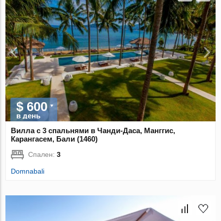
$ 600
в день
Вилла с 3 спальнями в Чанди-Даса, Манггис,
Карангасем, Бали (1460)
Спален:
3
Domnabali