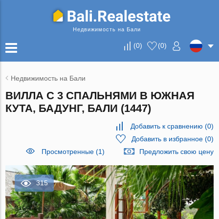
Недвижимость на Бали
(
0
)
(
0
)
Недвижимость на Бали
ВИЛЛА С 3 СПАЛЬНЯМИ В ЮЖНАЯ
КУТА, БАДУНГ, БАЛИ (1447)
Добавить к сравнению
(
0
)
Добавить в избранное
(
0
)
Просмотренные (1)
Предложить свою цену
315