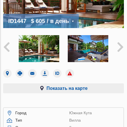
ID1447
$ 605
/ в день
Показать на карте
Город
Южная Кута
Тип
Вилла