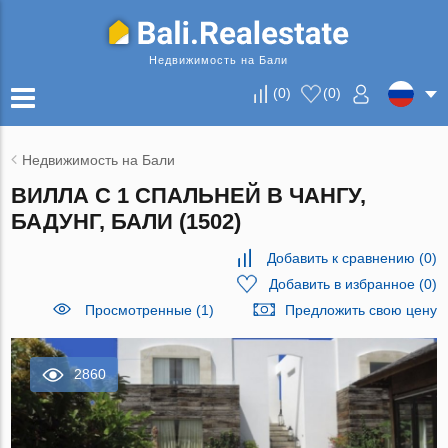
Недвижимость на Бали
(
0
)
(
0
)
Недвижимость на Бали
ВИЛЛА С 1 СПАЛЬНЕЙ В ЧАНГУ,
БАДУНГ, БАЛИ (1502)
Добавить к сравнению
(
0
)
Добавить в избранное
(
0
)
Просмотренные (1)
Предложить свою цену
2860