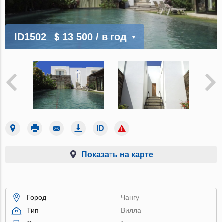
ID1502
$ 13 500
/ в год
Показать на карте
Город
Чангу
Тип
Вилла