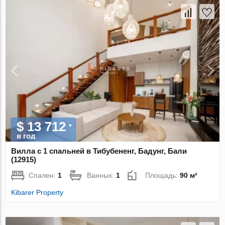
$ 13 712
в год
Вилла с 1 спальней в Тибубененг, Бадунг, Бали
(12915)
Спален:
1
Ванных:
1
Площадь:
90 м²
Kibarer Property