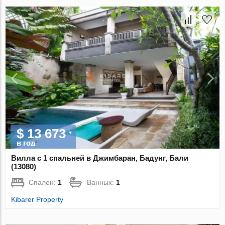
$ 13 673
в год
Вилла с 1 спальней в Джимбаран, Бадунг, Бали
(13080)
Спален:
1
Ванных:
1
Kibarer Property