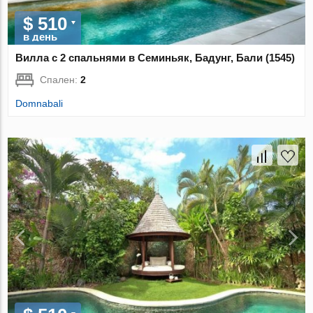
$ 510
в день
Вилла с 2 спальнями в Семиньяк, Бадунг, Бали (1545)
Спален:
2
Domnabali