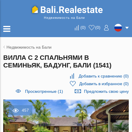
Недвижимость на Бали
(
0
)
(
0
)
Недвижимость на Бали
ВИЛЛА С 2 СПАЛЬНЯМИ В
СЕМИНЬЯК, БАДУНГ, БАЛИ (1541)
Добавить к сравнению
(
0
)
Добавить в избранное
(
0
)
Просмотренные (1)
Предложить свою цену
457