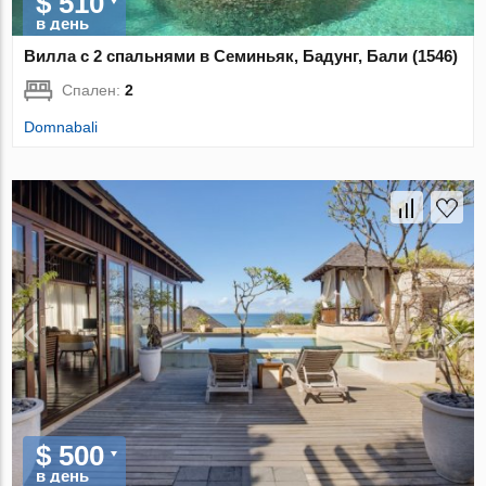
$ 510
в день
Вилла с 2 спальнями в Семиньяк, Бадунг, Бали (1546)
Спален:
2
Domnabali
$ 500
в день