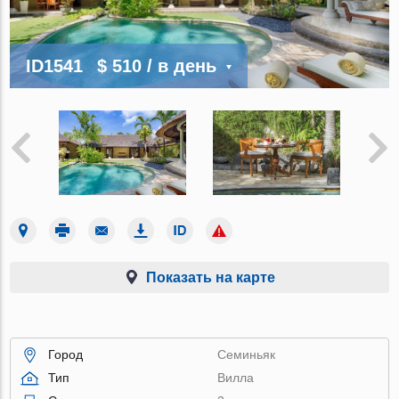
ID1541
$ 510
/ в день
Показать на карте
Город
Семиньяк
Тип
Вилла