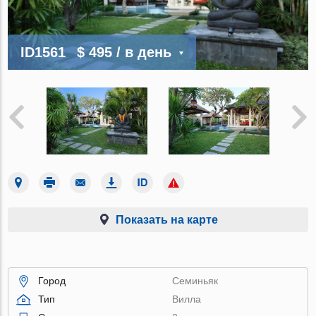
ID1561
$ 495
/ в день
Показать на карте
Город
Семиньяк
Тип
Вилла