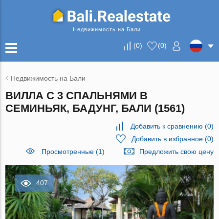
Недвижимость на Бали
(
0
)
(
0
)
Недвижимость на Бали
ВИЛЛА С 3 СПАЛЬНЯМИ В
СЕМИНЬЯК, БАДУНГ, БАЛИ (1561)
Добавить к сравнению
(
0
)
Добавить в избранное
(
0
)
Просмотренные (1)
Предложить свою цену
407