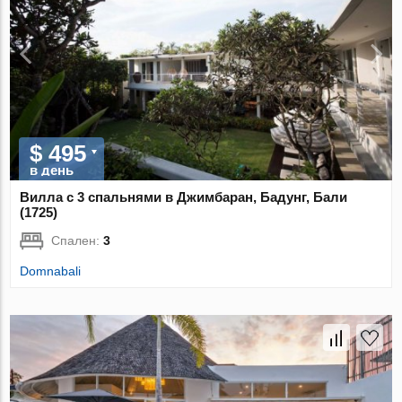
$ 495
в день
Вилла с 3 спальнями в Джимбаран, Бадунг, Бали
(1725)
Спален:
3
Domnabali