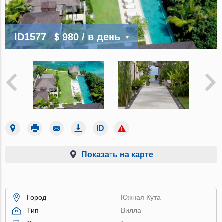
ID1577
$ 980
/ в день
Показать на карте
Город
Южная Кута
Тип
Вилла