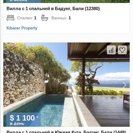
Вилла с 1 спальней в Бадунг, Бали (12380)
Спален:
1
Ванных:
1
Kibarer Property
$ 1 100
в день
Вилла с 1 спальней в Южная Кута, Бадунг, Бали (1449)