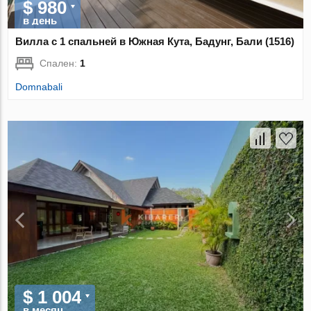
$ 980
в день
Вилла с 1 спальней в Южная Кута, Бадунг, Бали (1516)
Спален:
1
Domnabali
$ 1 004
в месяц