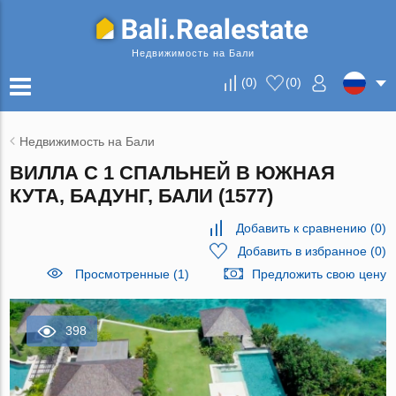
Недвижимость на Бали
(
0
)
(
0
)
Недвижимость на Бали
ВИЛЛА С 1 СПАЛЬНЕЙ В ЮЖНАЯ
КУТА, БАДУНГ, БАЛИ (1577)
Добавить к сравнению
(
0
)
Добавить в избранное
(
0
)
Просмотренные (1)
Предложить свою цену
398