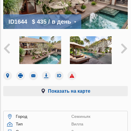
ID1644
$ 435
/ в день
Показать на карте
Город
Семиньяк
Тип
Вилла