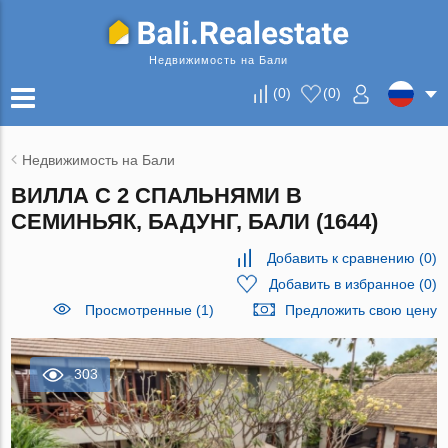
Недвижимость на Бали
(
0
)
(
0
)
Недвижимость на Бали
ВИЛЛА С 2 СПАЛЬНЯМИ В
СЕМИНЬЯК, БАДУНГ, БАЛИ (1644)
Добавить к сравнению
(
0
)
Добавить в избранное
(
0
)
Просмотренные (1)
Предложить свою цену
303