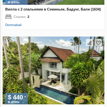
в день
Вилла с 2 спальнями в Семиньяк, Бадунг, Бали (1634)
Спален:
2
Domnabali
$ 440
в день