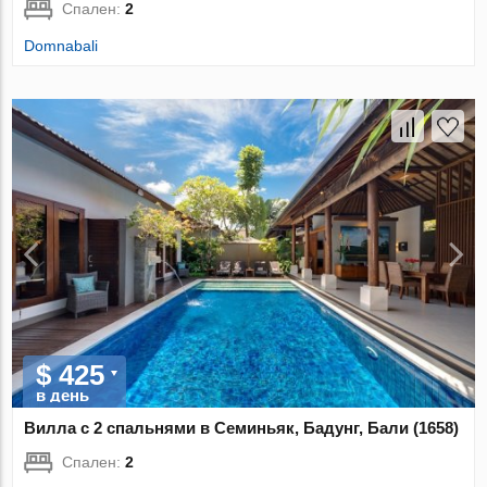
Спален:
2
Domnabali
$ 425
в день
Вилла с 2 спальнями в Семиньяк, Бадунг, Бали (1658)
Спален:
2