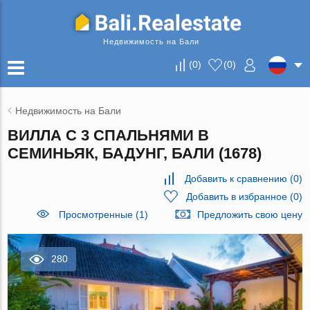
Недвижимость на Бали
(
0
)
(
0
)
Недвижимость на Бали
ВИЛЛА С 3 СПАЛЬНЯМИ В
СЕМИНЬЯК, БАДУНГ, БАЛИ (1678)
Добавить к сравнению
(
0
)
Добавить в избранное
(
0
)
Просмотренные (1)
Предложить свою цену
280