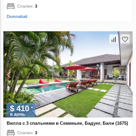
Спален:
3
Domnabali
$ 410
в день
Вилла с 3 спальнями в Семиньяк, Бадунг, Бали (1675)
Спален:
3