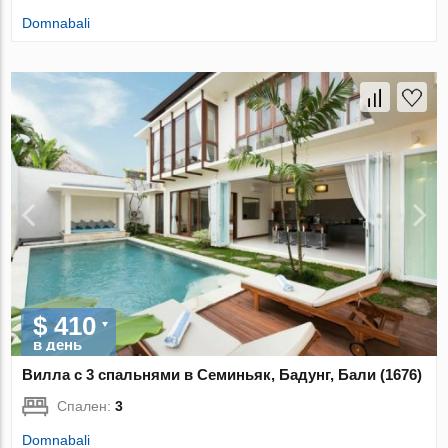
Domnabali
$ 410
в день
Вилла с 3 спальнями в Семиньяк, Бадунг, Бали (1676)
Спален:
3
Domnabali