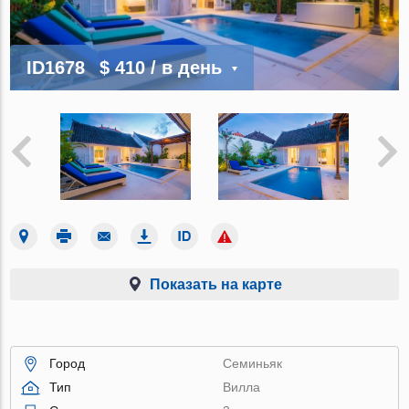
ID1678
$ 410
/ в день
Показать на карте
Город
Семиньяк
Тип
Вилла