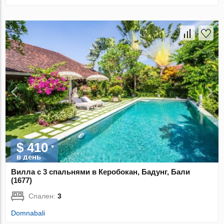
$ 410
в день
Вилла с 3 спальнями в Керобокан, Бадунг, Бали
(1677)
Спален:
3
Domnabali