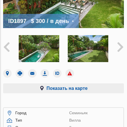
ID1897
$ 300
/ в день
Показать на карте
Город
Семиньяк
Тип
Вилла