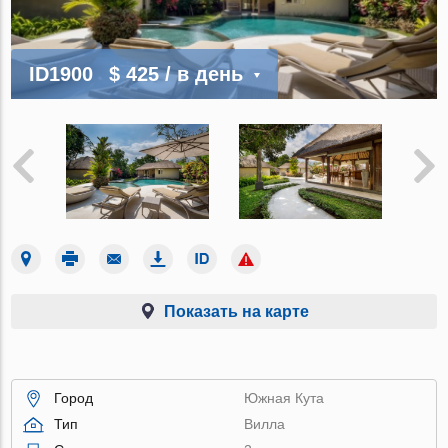
ID1900
$ 425
/ в день
Показать на карте
Город
Южная Кута
Тип
Вилла