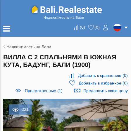
Недвижимость на Бали
(
0
)
(
0
)
Недвижимость на Бали
ВИЛЛА С 2 СПАЛЬНЯМИ В ЮЖНАЯ
КУТА, БАДУНГ, БАЛИ (1900)
Добавить к сравнению
(
0
)
Добавить в избранное
(
0
)
Просмотренные (1)
Предложить свою цену
321