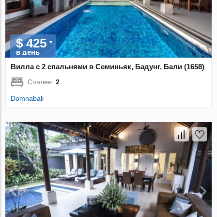
$ 425
в день
Вилла с 2 спальнями в Семиньяк, Бадунг, Бали (1658)
Спален:
2
Domnabali