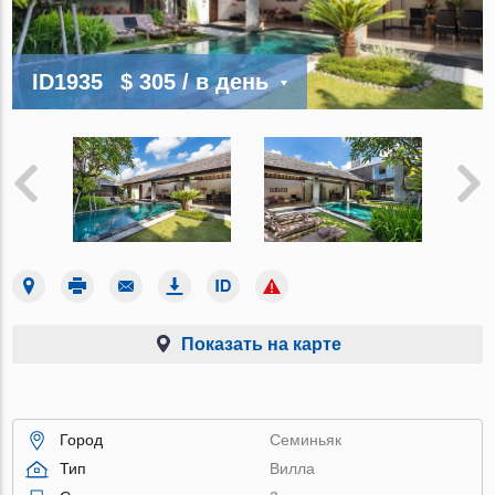
ID1935
$ 305
/ в день
Показать на карте
Город
Семиньяк
Тип
Вилла