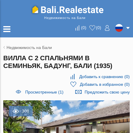
Недвижимость на Бали
(
0
)
(
0
)
Недвижимость на Бали
ВИЛЛА С 2 СПАЛЬНЯМИ В
СЕМИНЬЯК, БАДУНГ, БАЛИ (1935)
Добавить к сравнению
(
0
)
Добавить в избранное
(
0
)
Просмотренные (1)
Предложить свою цену
308