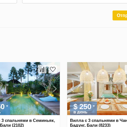
Отп
50
$ 250
ь
в день
 3 спальнями в Семиньяк,
Вилла с 3 спальнями в Чан
 Бали (2102)
Бадунг, Бали (8233)