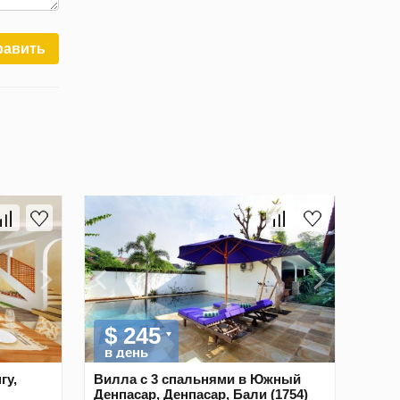
равить
$ 245
в день
гу,
Вилла с 3 спальнями в Южный
Денпасар, Денпасар, Бали (1754)