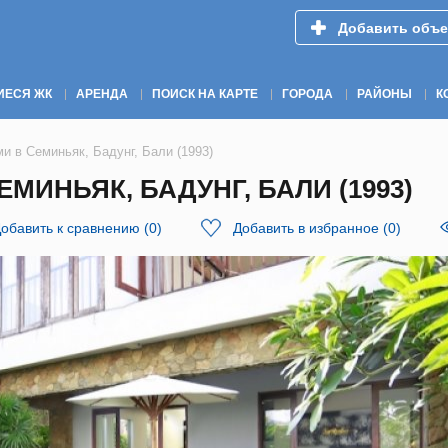
Добавить объе
ИЕСЯ ЖК
АРЕНДА
ПОИСК НА КАРТЕ
ГОРОДА
РАЙОНЫ
К
и в Семиньяк, Бадунг, Бали (1993)
МИНЬЯК, БАДУНГ, БАЛИ (1993)
обавить к сравнению
(
0
)
Добавить в избранное
(
0
)