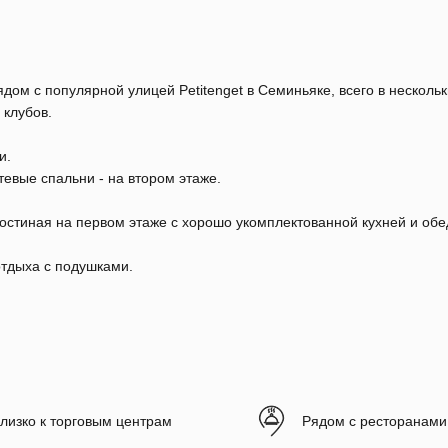
ом с популярной улицей Petitenget в Семиньяке, всего в нескольк
 клубов.
и.
тевые спальни - на втором этаже.
Гостиная на первом этаже с хорошо укомплектованной кухней и об
отдыха с подушками.
лизко к торговым центрам
Рядом с ресторанами