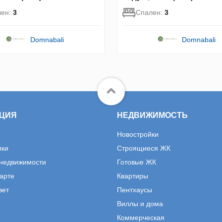
лен:
3
Спален:
3
Domnabali
Domnabali
ЦИЯ
НЕДВИЖИМОСТЬ
Новостройки
ики
Строящиеся ЖК
 недвижимости
Готовые ЖК
карте
Квартиры
вет
Пентхаусы
Виллы и дома
Коммерческая