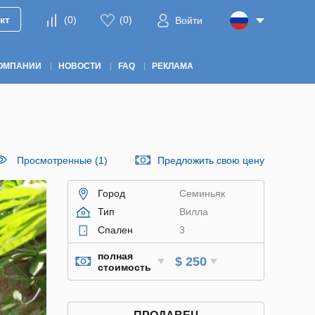
кт
(
0
)
(
0
)
Войти
ОМПАНИИ
НОВОСТИ
FAQ
РЕКЛАМА
Просмотренные (1)
Предложить свою цену
Город
Семиньяк
Тип
Вилла
Спален
3
полная
$ 250
стоимость