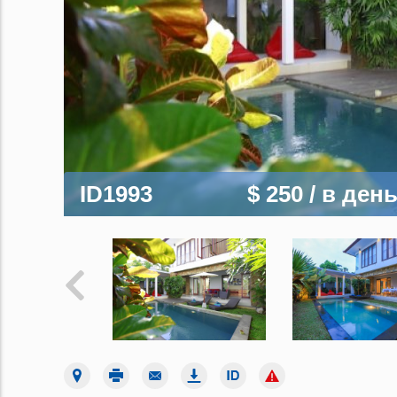
ID1993
$ 250
/ в ден