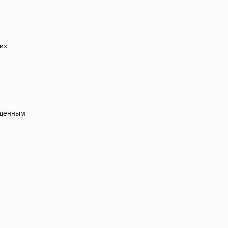
их
еденным