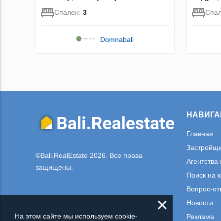
Спален:
3
Спа
Domnabali
НАВИГА
Главная
Застройщ
©Bali.RealEstate 2026. Все права
Агентства
защищены.
Поиск на 
Вопрос-от
×
Новости
На этом сайте мы используем cookie-
Реклама