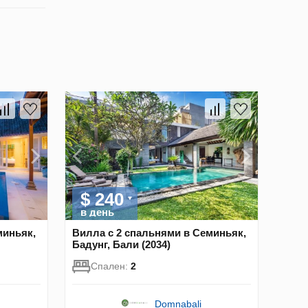
$ 240
в день
миньяк,
Вилла с 2 спальнями в Семиньяк,
Бадунг, Бали (2034)
Спален:
2
Domnabali