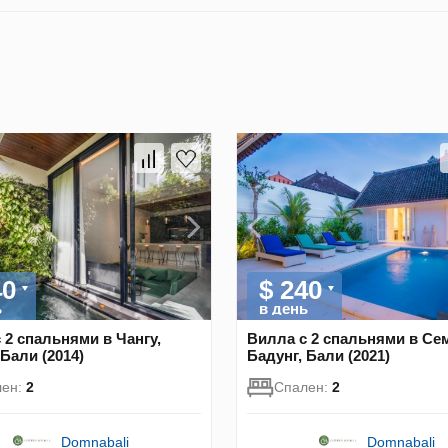
40
$ 240
ь
в день
 2 спальнями в Чангу,
Вилла с 2 спальнями в Се
 Бали (2014)
Бадунг, Бали (2021)
лен:
2
Спален:
2
Domnabali
Domnabali