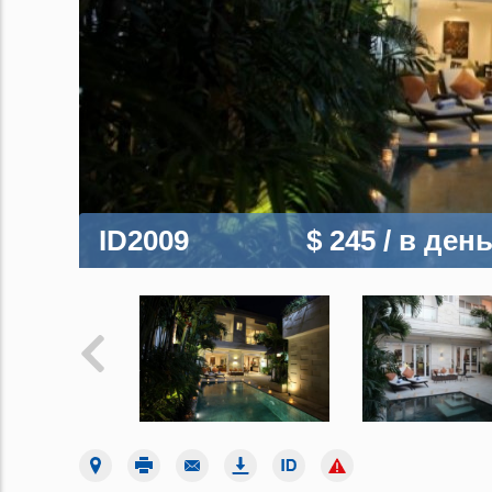
ID2009
$ 245
/ в ден