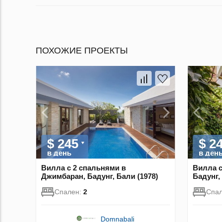
ПОХОЖИЕ ПРОЕКТЫ
$ 245
$ 2
в день
в ден
Вилла с 2 спальнями в
Вилла с
Джимбаран, Бадунг, Бали (1978)
Бадунг,
Спален:
2
Спа
Domnabali