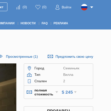
кт
(
0
)
(
0
)
Войти
ОМПАНИИ
НОВОСТИ
FAQ
РЕКЛАМА
Просмотренные (1)
Предложить свою цену
Город
Семиньяк
Тип
Вилла
Спален
2
полная
$ 245
стоимость