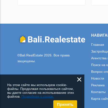
НАВИГА
Главная
Застройщ
©Bali.RealEstate 2026. Все права
Агентства
защищены.
Поиск на 
Вопрос-от
×
Новости
На этом сайте мы используем cookie-
Реклама
файлы. Продолжая пользоваться сайтом,
Контакты
вы даете согласие на использование этих
файлов.
Подробнее о cookie.
Карта сай
Принять