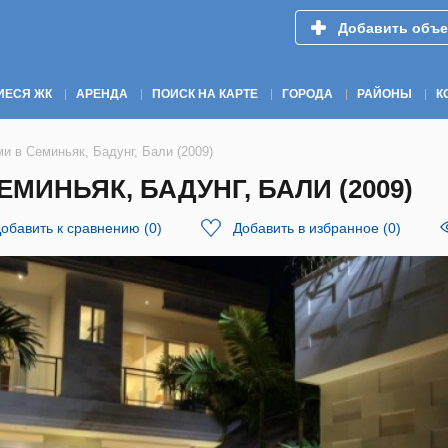
Добавить объе
ИЕСЯ ЖК
АРЕНДА
ПОИСК НА КАРТЕ
ГОРОДА
РАЙОНЫ
К
и в Семиньяк, Бадунг, Бали (2009)
МИНЬЯК, БАДУНГ, БАЛИ (2009)
обавить к сравнению
(
0
)
Добавить в избранное
(
0
)