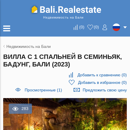
Недвижимость на Бали
(
0
)
(
0
)
Недвижимость на Бали
ВИЛЛА С 1 СПАЛЬНЕЙ В СЕМИНЬЯК,
БАДУНГ, БАЛИ (2023)
Добавить к сравнению
(
0
)
Добавить в избранное
(
0
)
Просмотренные (1)
Предложить свою цену
283