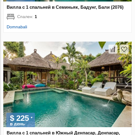
Вилла с 1 спальней в Семиньяк, Бадунг, Бали (2076)
Спален:
1
Domnabali
$ 225
в день
Вилла с 1 спальней в Южный Денпасар, Денпасар,