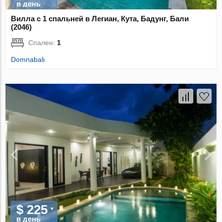
в день
Вилла с 1 спальней в Легиан, Кута, Бадунг, Бали
(2046)
Спален:
1
Domnabali
$ 225
в день