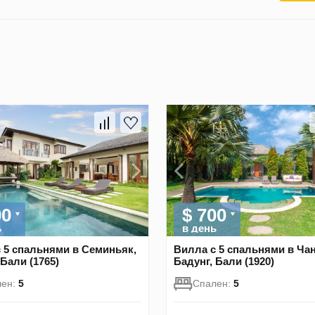
00
$ 700
ь
в день
 5 спальнями в Семиньяк,
Вилла с 5 спальнями в Чан
 Бали (1765)
Бадунг, Бали (1920)
лен:
5
Спален:
5