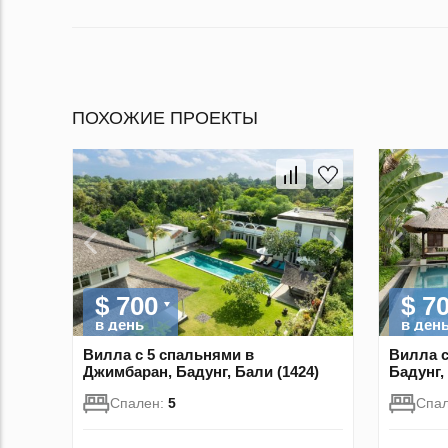
ПОХОЖИЕ ПРОЕКТЫ
$ 700
$ 7
в день
в ден
Вилла с 5 спальнями в
Вилла с
Джимбаран, Бадунг, Бали (1424)
Бадунг,
Спален:
5
Спа