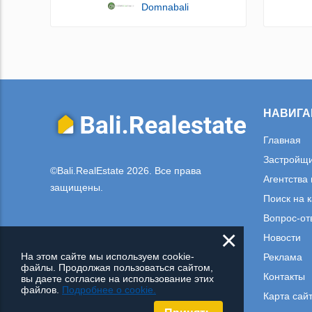
Domnabali
НАВИГА
Главная
Застройщ
©Bali.RealEstate 2026. Все права
Агентства
защищены.
Поиск на 
Вопрос-от
×
Новости
На этом сайте мы используем cookie-
Реклама
файлы. Продолжая пользоваться сайтом,
Контакты
вы даете согласие на использование этих
файлов.
Подробнее о cookie.
Карта сай