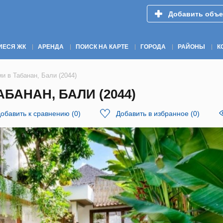
Добавить объе
ИЕСЯ ЖК
АРЕНДА
ПОИСК НА КАРТЕ
ГОРОДА
РАЙОНЫ
К
и в Табанан, Бали (2044)
БАНАН, БАЛИ (2044)
обавить к сравнению
(
0
)
Добавить в избранное
(
0
)