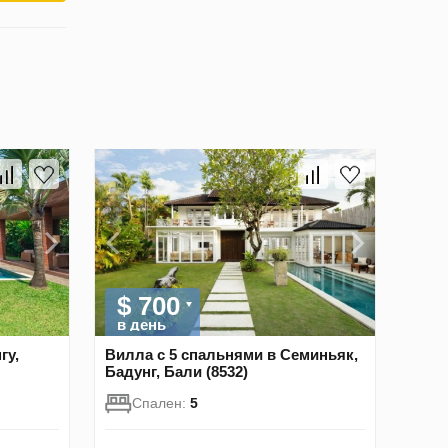
$ 700
в день
гу,
Вилла с 5 спальнями в Семиньяк,
Бадунг, Бали (8532)
Спален:
5