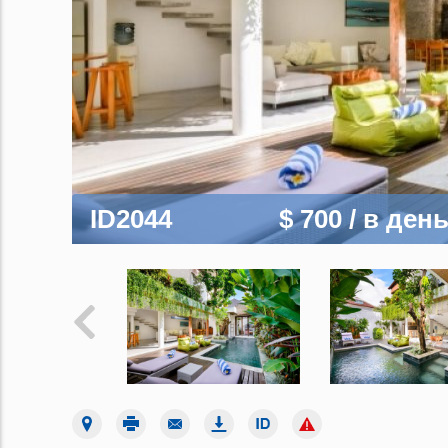
ID2044
$ 700
/ в ден