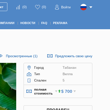
кт
(
0
)
(
0
)
Войти
ОМПАНИИ
НОВОСТИ
FAQ
РЕКЛАМА
Просмотренные (1)
Предложить свою цену
Город
Табанан
Тип
Вилла
Спален
5
полная
$ 700
стоимость