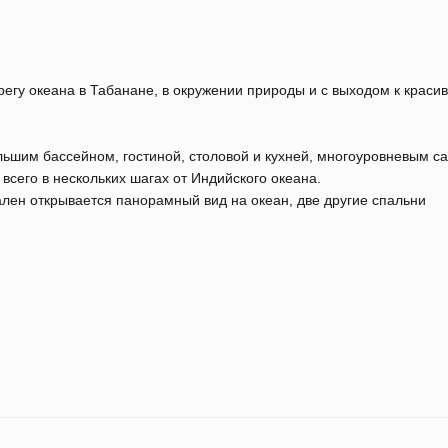
егу океана в Табанане, в окружении природы и с выходом к краси
льшим бассейном, гостиной, столовой и кухней, многоуровневым с
всего в нескольких шагах от Индийского океана.
ален открывается панорамный вид на океан, две другие спальни