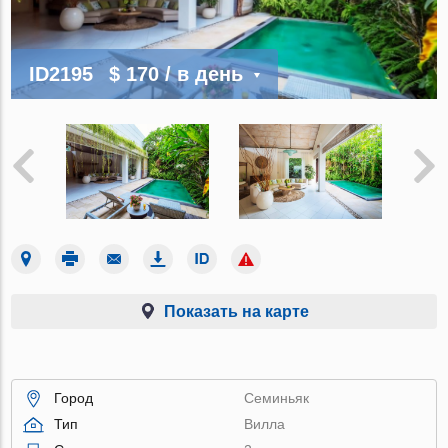
ID2195
$ 170
/ в день
Показать на карте
Город
Семиньяк
Тип
Вилла