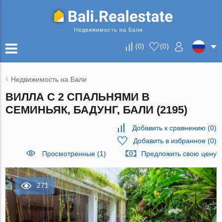
Недвижимость на Бали
(
0
)
(
0
)
Недвижимость на Бали
ВИЛЛА С 2 СПАЛЬНЯМИ В
СЕМИНЬЯК, БАДУНГ, БАЛИ (2195)
Добавить к сравнению
(
0
)
Добавить в избранное
(
0
)
Просмотренные (1)
Предложить свою цену
271