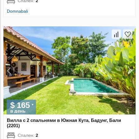
Спален:
2
Domnabali
$ 165
в день
Вилла с 2 спальнями в Южная Кута, Бадунг, Бали
(2201)
Спален:
2