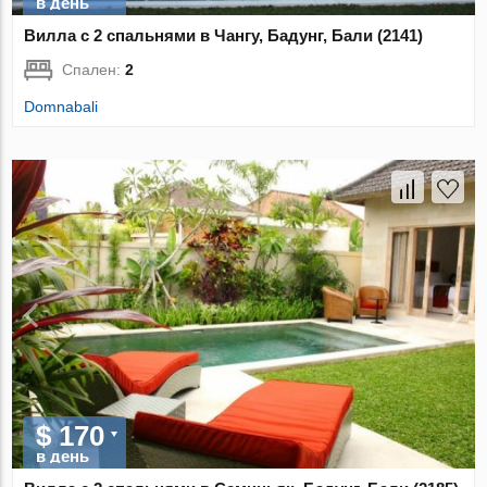
в день
Вилла с 2 спальнями в Чангу, Бадунг, Бали (2141)
Спален:
2
Domnabali
$ 170
в день