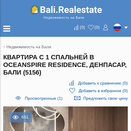
Недвижимость на Бали
(
0
)
(
0
)
Недвижимость на Бали
КВАРТИРА С 1 СПАЛЬНЕЙ В
OCEANSPIRE RESIDENCE, ДЕНПАСАР,
БАЛИ (5156)
Добавить к сравнению
(
0
)
Добавить в избранное
(
0
)
Просмотренные (1)
Предложить свою цену
651