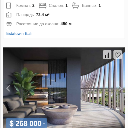
Комнат:
2
Спален:
1
Ванных:
1
Площадь:
72.4 м²
Расстояние до океана:
450 м
Estatewin Bali
$ 268 000