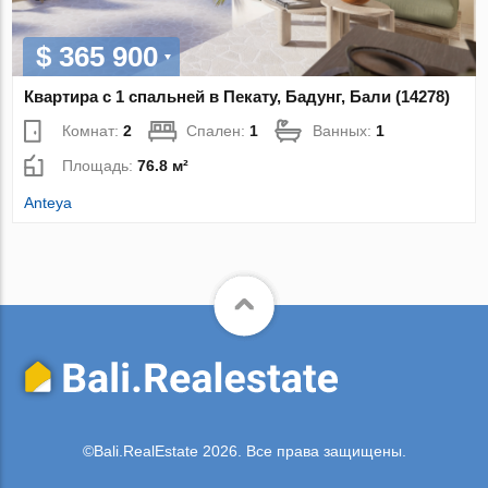
$ 365 900
Квартира с 1 спальней в Пекату, Бадунг, Бали (14278)
Комнат:
2
Спален:
1
Ванных:
1
Площадь:
76.8 м²
Anteya
©Bali.RealEstate 2026. Все права защищены.