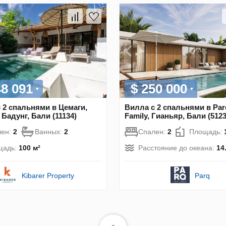
48 091
$ 250 000
 2 спальнями в Цемаги,
Вилла с 2 спальнями в Par
 Бадунг, Бали (11134)
Family, Гианьяр, Бали (5123
лен:
2
Ванных:
2
Спален:
2
Площадь:
щадь:
100 м²
Расстояние до океана:
14
Kibarer Property
Parq