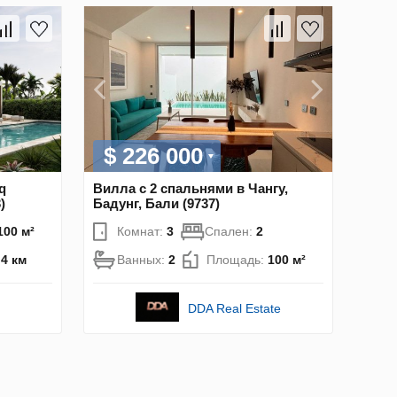
$ 226 000
q
Вилла с 2 спальнями в Чангу,
)
Бадунг, Бали (9737)
100 м²
Комнат:
3
Спален:
2
.4 км
Ванных:
2
Площадь:
100 м²
DDA Real Estate