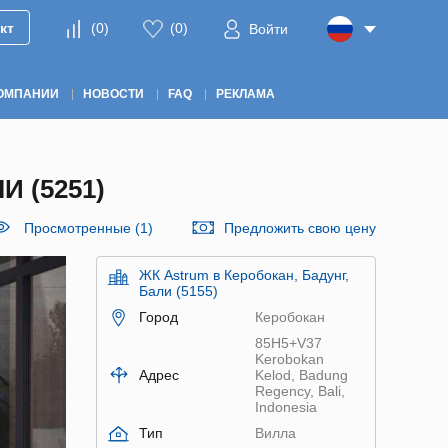
кт
(
0
)
(
0
)
Войти
ОМПАНИИ
НОВОСТИ
FAQ
РЕКЛАМА
 (5251)
Просмотренные (1)
Предложить свою цену
ЖК Astrum в Керобокан, Бадунг,
Бали (5155)
Город
Керобокан
85H5+V37
Kerobokan
Адрес
Kelod, Badung
Regency, Bali,
Indonesia
Тип
Вилла