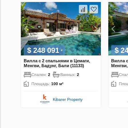
$ 248 091
$ 2
Вилла с 2 спальнями в Цемаги,
Вилла с
Менгви, Бадунг, Бали (11133)
Менгви,
Спален:
2
Ванных:
2
Спа
Площадь:
100 м²
Пло
Kibarer Property