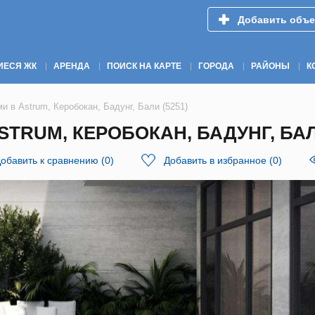
Добавить объе
ИЕСЯ ЖК
АРЕНДА
ПОИСК НА КАРТЕ
ГОРОДА
РАЙОНЫ
К
и в Astrum, Керобокан, Бадунг, Бали (5251)
TRUM, КЕРОБОКАН, БАДУНГ, БАЛИ
обавить к сравнению
(
0
)
Добавить в избранное
(
0
)