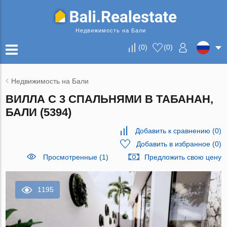
Недвижимость на Бали
(
0
)
(
0
)
Недвижимость на Бали
ВИЛЛА С 3 СПАЛЬНЯМИ В ТАБАНАН,
БАЛИ (5394)
Добавить к сравнению
(
0
)
Добавить в избранное
(
0
)
Просмотренные (1)
Предложить свою цену
1195