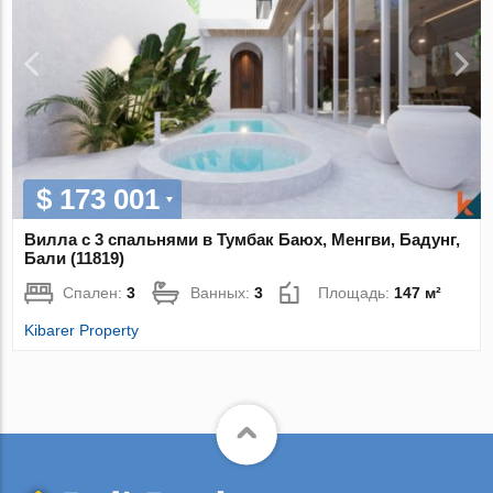
$ 173 001
Вилла с 3 спальнями в Тумбак Баюх, Менгви, Бадунг,
Бали (11819)
Спален:
3
Ванных:
3
Площадь:
147 м²
Kibarer Property