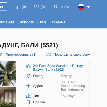
кт
(
0
)
(
0
)
Войти
ОМПАНИИ
НОВОСТИ
FAQ
РЕКЛАМА
ДУНГ, БАЛИ (5521)
Просмотренные (1)
Предложить свою цену
ЖК Parq Soho Surfside в Пекату,
Бадунг, Бали (5102)
Город
Пекату
53JQ+RRC
Адрес
Pecatu, Badung,
Bali, Indonesia
Тип
Таунхаус
Спален
1