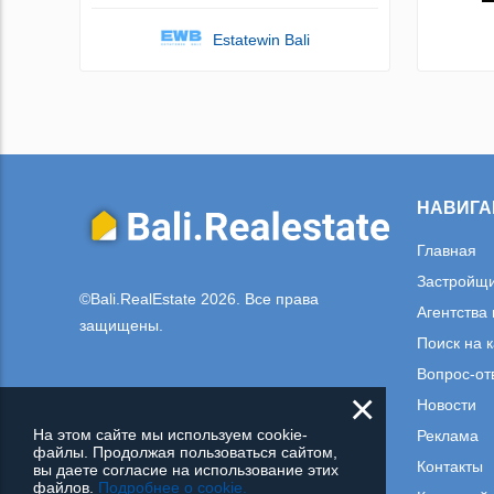
Estatewin Bali
НАВИГА
Главная
Застройщ
©Bali.RealEstate 2026. Все права
Агентства
защищены.
Поиск на 
Вопрос-от
×
Новости
На этом сайте мы используем cookie-
Реклама
файлы. Продолжая пользоваться сайтом,
Контакты
вы даете согласие на использование этих
файлов.
Подробнее о cookie.