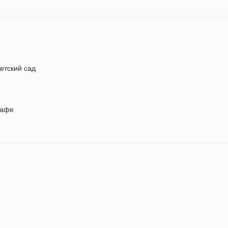
етский сад
афе