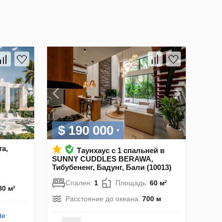
$ 190 000
та,
Таунхаус с 1 спальней в
SUNNY CUDDLES BERAWA,
Тибубененг, Бадунг, Бали (10013)
Спален:
1
Площадь:
60 м²
80 м²
Расстояние до океана:
700 м
te