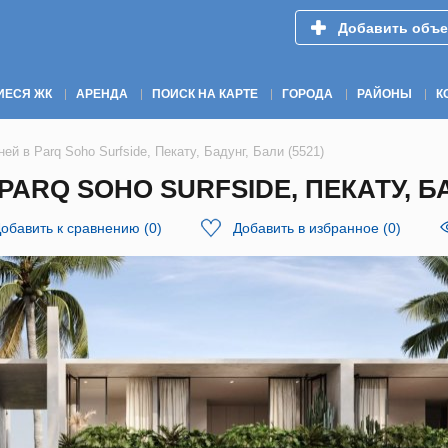
Добавить объе
ИЕСЯ ЖК
АРЕНДА
ПОИСК НА КАРТЕ
ГОРОДА
РАЙОНЫ
К
ей в Parq Soho Surfside, Пекату, Бадунг, Бали (5521)
ARQ SOHO SURFSIDE, ПЕКАТУ, БА
обавить к сравнению
(
0
)
Добавить в избранное
(
0
)