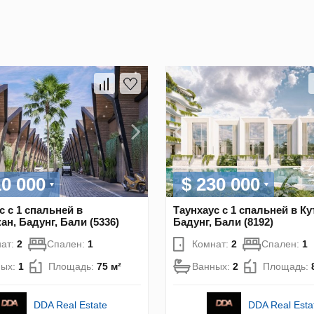
10 000
$ 230 000
с с 1 спальней в
Таунхаус с 1 спальней в Ку
ан, Бадунг, Бали (5336)
Бадунг, Бали (8192)
ат:
2
Спален:
1
Комнат:
2
Спален:
1
ных:
1
Площадь:
75 м²
Ванных:
2
Площадь:
DDA Real Estate
DDA Real Esta