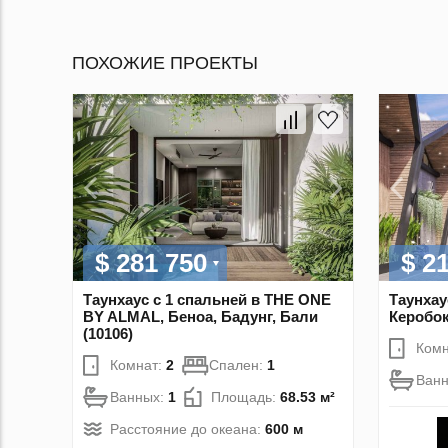
ПОХОЖИЕ ПРОЕКТЫ
$ 281 750
$ 2
Таунхаус с 1 спальней в THE ONE
Таунхау
BY ALMAL, Беноа, Бадунг, Бали
Керобок
(10106)
Комн
Комнат:
2
Спален:
1
Ван
Ванных:
1
Площадь:
68.53 м²
Расстояние до океана:
600 м