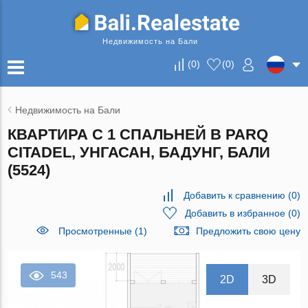
Недвижимость на Бали
(
0
)
(
0
)
Недвижимость на Бали
КВАРТИРА С 1 СПАЛЬНЕЙ В PARQ
CITADEL, УНГАСАН, БАДУНГ, БАЛИ
(5524)
Добавить к сравнению
(
0
)
Добавить в избранное
(
0
)
Просмотренные (1)
Предложить свою цену
543
2D
3D