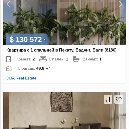
$ 130 572
Квартира с 1 спальней в Пекату, Бадунг, Бали (8186)
Комнат:
2
Спален:
1
Ванных:
1
Площадь:
46.8 м²
DDA Real Estate