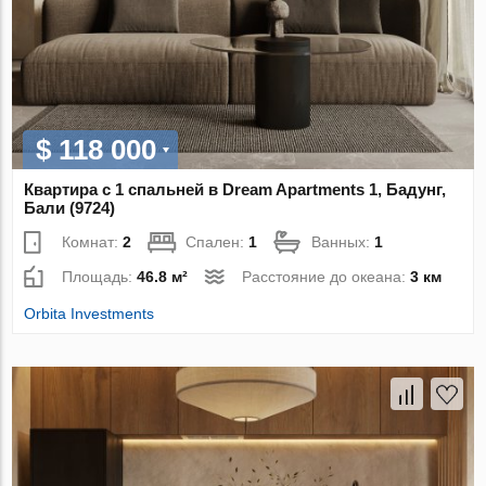
$ 118 000
Квартира с 1 спальней в Dream Apartments 1, Бадунг,
Бали (9724)
Комнат:
2
Спален:
1
Ванных:
1
Площадь:
46.8 м²
Расстояние до океана:
3 км
Orbita Investments