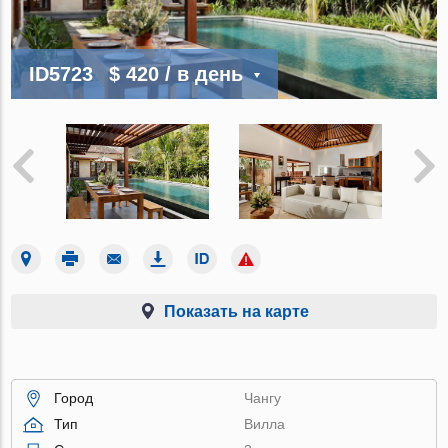
ID5723
$ 420
/ в день
Показать на карте
Город
Чангу
Тип
Вилла