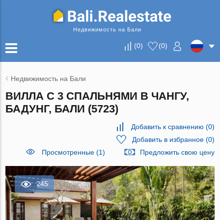
Недвижимость на Бали
(
0
)
(
0
)
Недвижимость на Бали
ВИЛЛА С 3 СПАЛЬНЯМИ В ЧАНГУ,
БАДУНГ, БАЛИ (5723)
Добавить к сравнению
(
0
)
Добавить в избранное
(
0
)
Просмотренные (1)
Предложить свою цену
245