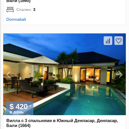
Бали (1660)
Спален:
3
Domnabali
$ 420
в день
Вилла с 3 спальнями в Южный Денпасар, Денпасар,
Бали (1664)