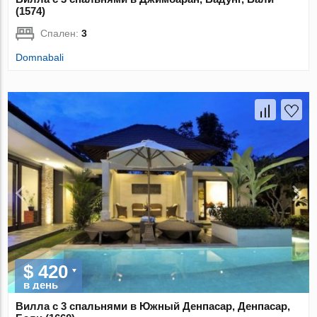
(1574)
Спален:
3
Domnabali
$ 420
в день
Вилла с 3 спальнями в Южный Денпасар, Денпасар,